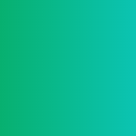
r kleine groep mensen online te posten over voordeel Spelen wi
n te vervangen om verschillende winnende combinaties te maken
 roulette en baccarat zijn slechts enkele van hun vele expertise.
n je kan een aantal verliezen te maken.
inks
N
eld
Sen
Home
Essence
Aquisitions
Knowledge Base
Contact us
National Casino 100 Fre