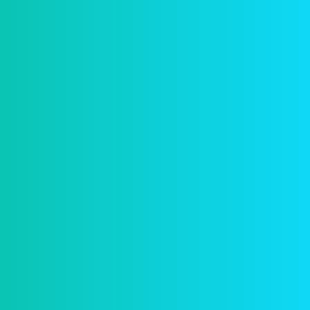
iet
Lapalingo Casino 100 Free Spins
Online Casino Betalen Met
Telefoonrekening
Uitbetaling Blackjack
Casino Online Gokken
Hoe Te Winnen Met Roulette
 de
Recent Comments
No comments to show.