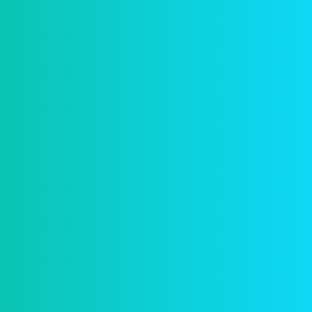
Gallery
te
en
sino
ld
en
Categories
n
Business & Strategy
3