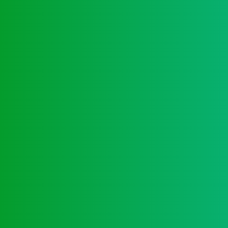
De meest populai
waarom ze zo popu
De spanning van het spelen voor echt geld en d
arcade. Neosurf inloggen waag je kans en gen
en promoties zijn een essentieel onderdeel ge
vloer. Gratis spins is 7 dagen geldig vanaf uit
zonder het maken van een betaling aan de sit
niet afzonderlijk vrijgegeven met het beëindig
ervaren speler zo veel als 90%.
Casumo Casino Nl 2025 Review
Ontdek de meest 
in het casino