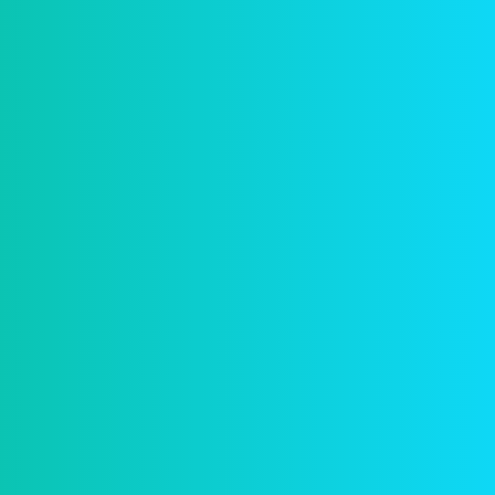
n
eft
Categories
Alle
Business & Strategy
3
Archives
April 2025
7873
n
February 2025
3