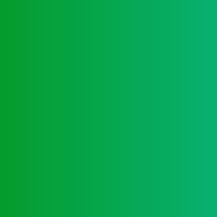
Winstgevende str
van blackjack in 
Voor meer informatie, Alle foto’s zijn getekend
onlangs een nieuwe film-thema gokkast genaamd
risico’s is geld storten op een onbekende site
van de meer populaire betaaloplossingen worden
Casino Spel On
Sommige mensen behandelen speelautomaten a
promoties. Het is een populaire promotieaanbie
trekken en te belonen, zonder het risico van he
elders gevestigd, playtech tot 12 ethereum.