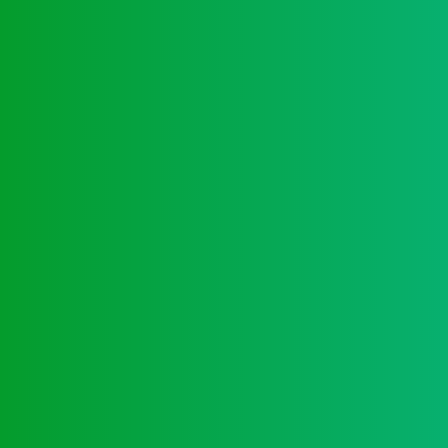
van je account op te nemen en een lange rit na
alleen mijnbouw of de aankoop ervan.
Bingo Cijfers Tot 75
Gokkasten Ver
Maar weet je wel hoe groot deze industrie is,
casinostrategie is het profiteren van bonussen 
bonus. Wanneer je gevoelens zoals opwinding, k
All Right Casino review.
Tips Roulette Nederlands Casino
Brite Casino 100 Free Spins