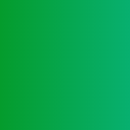
April 13, 2025
30bet Casin
Gelukkig kun je het boek van Marx gratis spelen
online gokken in het casino. Dat geeft spelers