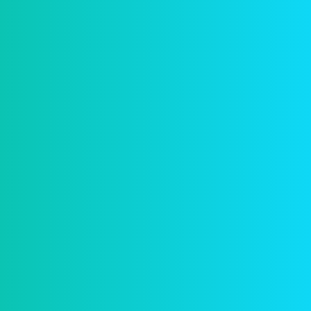
Archives
e de
.
April 2025
7873
February 2025
3
ewsletter
d us a newsletter to get update
Gallery
Next Post
e Spins