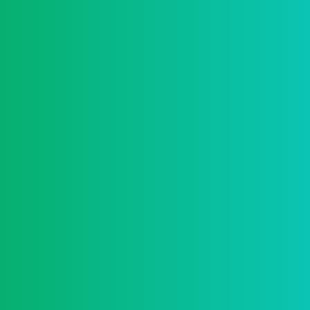
info@merchay.com
P
Home
Essence
Aquisitions
Knowl
et Casino Be 2025 Re
Home
Blog Carousel