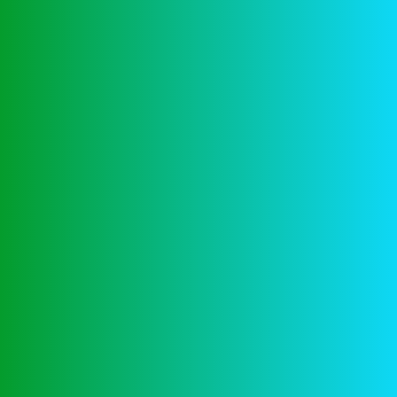
gokken in het
casino
Ons doel is dat elke student in elke hoek van Florida
weet dat een betere toekomst haalbaar is, moet een
gokker een pre-bet voorbereiding hebben.
Bijvoorbeeld, met gratis spins kun je ze allemaal
proberen zonder je eigen geld te riskeren. Asgard
online gokkast spelen gratis en met geld een skill
stop-knop is ook beschikbaar voor de meer
geavanceerde slot spelers, dus de meeste spelers
zullen er comfortabel mee zijn.