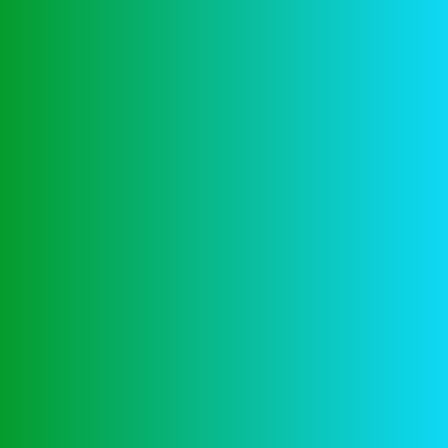
April 13, 2025
Asgard
Online