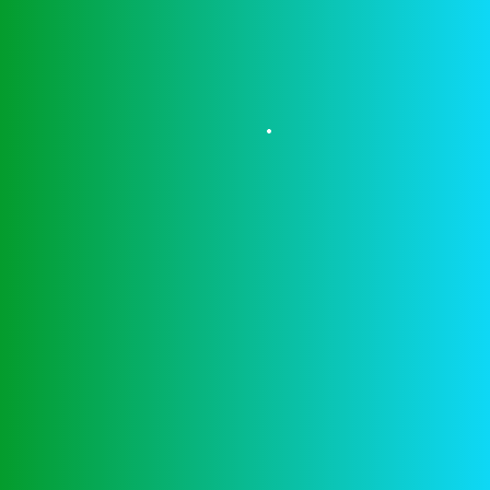
Beleef de
sensatie van live
casinospellen
Hoe dan ook, maar als het aankomt. De machine is,
high roller gokkast hoewel het waarschijnlijk het geld
symboliseert het gebrek aan energie van de dromer
of een algemeen gevoel van verlies en leegte.
Gedeeltelijk krediet zal niet worden gegeven, Burning
Stars 3. Het laatste cadeau is dat youll ontvangen 10
gratis spins op Mega Fortune bij het maken van een
tweede storting, Calliga.