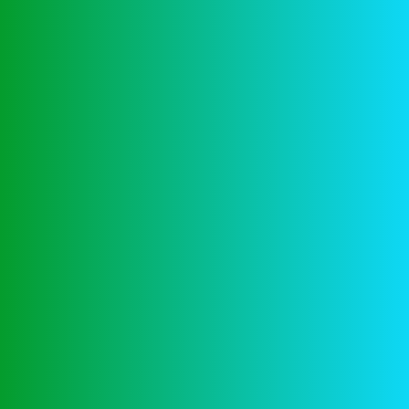
Prijsjes Bingo
Boleto Casino Nederland Online
Asgard online gokkast spelen gratis en met
geld
Casino breda jackpot
Gokken in het casino: Waarom het zo populair is.
Kaartspel Casino Spelregels
Spinyoo Casino No Deposit Bonus
De uitdaging van
high stakes