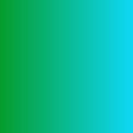
B7 Casino No
Deposit Bonus
Home
Blog Carousel