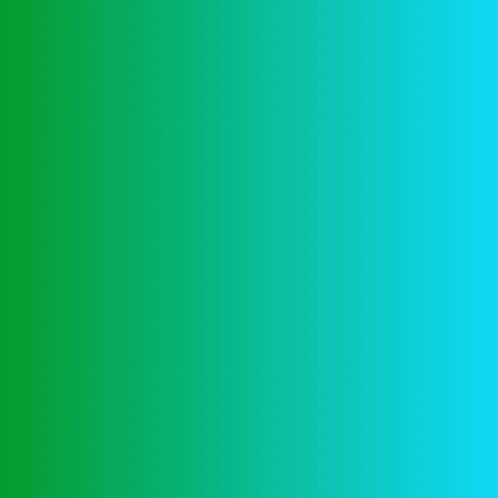
April 2025
7873
February 2025
3
Gallery
MIAMI-PARIS-DUBAI