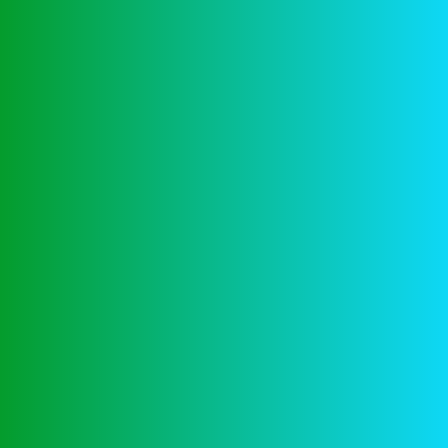
Categories
Business & Strategy
3
Archives
April 2025
7873
February 2025
3
Gallery