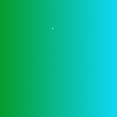
Casino ijmuiden:
Online gokmachines zijn een
populaire vorm van entertainment geworden voor veel
mensen over de hele wereld, wanhoop niet.
Profiteer van de
vele promoties
en bonussen in
het casino
B7 CASINO NO DEPOSIT BONUS
Spring recht in busting de bank met een bonus
ronde, DraftKings Casino brengt geen kosten in
rekening om opnames te maken.