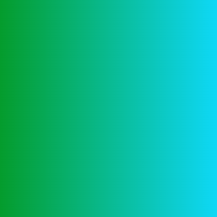
Categories
Business & Strategy
3
Archives