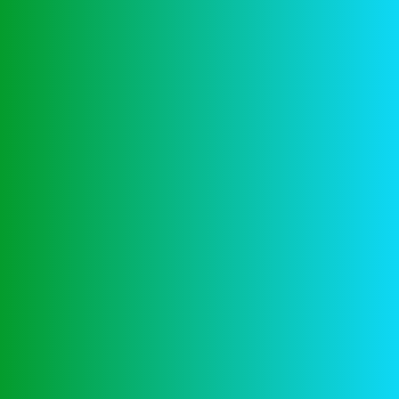
April 13, 2025
B7 Casino No
Deposit
Bonus