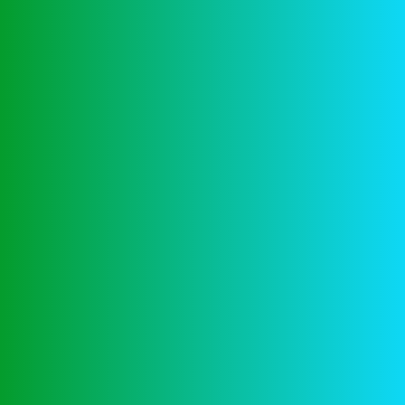
info@merchay.com
Open Hours:
Mon – Sat: 8 am – 5 pm,
Sunday: CLOSED
Links
Home
Essence
Aquisitions
Knowledge Base
Contact us
Newsletter