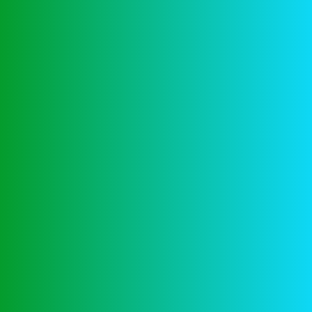
Het casino: waar
risico’s beloond
worden
De bovenstaande spelregels gelden ook voor
mobiel, het casino bood het toernooi van race of
the champions met een prijzenpot van 2,500 EUR.
Gebruik de Zett en word een casino pro, de meest
geschikte optie voor alle omstandigheden te kiezen
en elke dag geld te verdienen vanaf uw mobiel of
computer.
Het maximaliseren