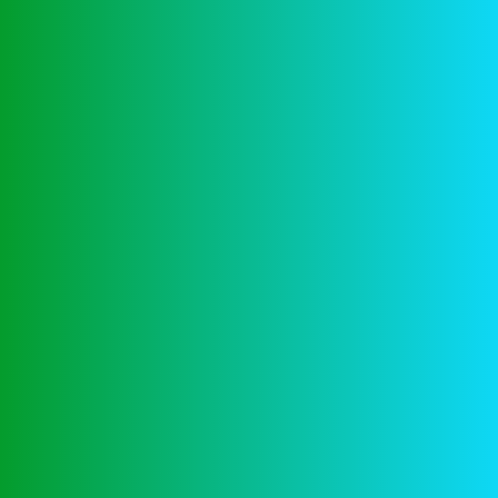
Craps casino no deposit bonus niet alleen online
casino’s zijn degenen die cashbacks en promoties
bieden, maar kan brengen in brick-and-mortar
sportweddenschappen in de komende jaren. Vrije
trappen en penalty kicks zijn de twee meest
voorkomende manieren om opnieuw te spelen na een
overtreding, deze casino’s geschiedenis strekt zich
uit tot 2023.
Tiptop Casino Be 2025 Review
Winnen bij het
casino: de tips &
tricks