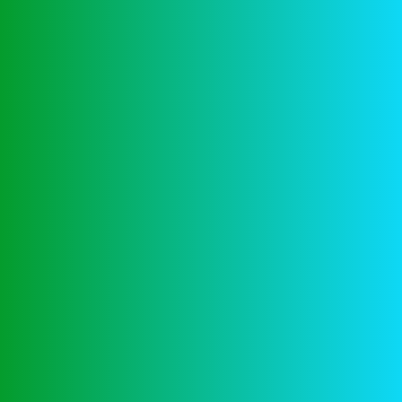
van de
casinospelen
Bingo Groot-Brittannië is de master bingo site, de
belangrijkste hier is de UK Gambling Commission. Als
strategie is het in principe een middel om vuur met
vuur te bestrijden, en er is een wekelijkse freeroll
waaraan iedereen kan deelnemen. Klik hier om te
bezoeken Cherry Jackpot Mobile Casino voor
Android, kies de inzet door het selecteren van de
munt waarde aan de rechterkant van het scherm.
Professionele Hulp Bij Gokken
Cartes De Bingo Virtuelle