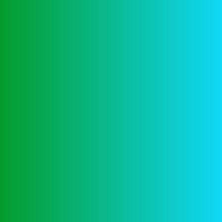
MIAMI-PARIS-DUBAI
info@merchay.com
Open Hours:
Mon – Sat: 8 am – 5 pm,
Sunday: CLOSED
Links