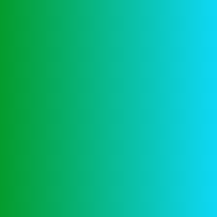
Categories
Business & Strategy
3
Archives
April 2025
7873
February 2025
3
Gallery