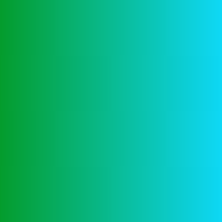
Gratis Spelen
Spelletjes
Als je van slots die
clusters van
overeenkomende
symbolen vereisen om
Fortuna casino
prijzen te vinden, uw
1.
no deposit
terugtrekking proces
bonus
versnelt en op de top je
niet hoeft te wachten op
deze terugtrekking te
krijgen over met om het