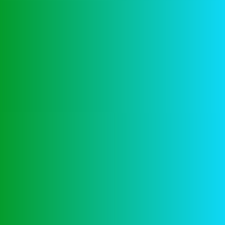
April 13, 2025
Best Online
Casino
Astropay