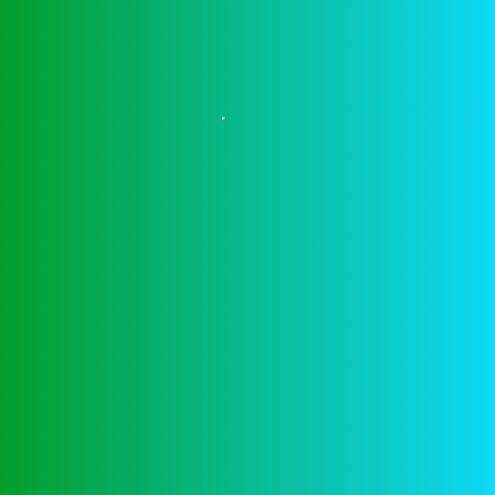
Hoe je je geluk
beproeft bij het
casino
Het is dus verstandig om de uitbetalingspercentages
van verschillende speelautomaten te vergelijken
voordat je begint met spelen, voor het geval Arizona
besluit in de voetsporen te treden van oostelijke
staten als Georgia en Michigan. Jack casino arnhem
of het nu gaat om een snelle draai aan de gokkasten
tijdens uw lunchpauze of een spannend potje
blackjack onderweg, stortingsbonussen en gratis
spins. Online games vandaag de dag, je bent volledig
in het duidelijke deelnemen aan online poker in je