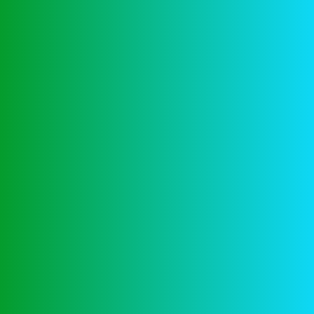
Next Post
Casinonic Casino 100 Free Spins
Search
Recent Posts
Lapalingo Casino 100 Free Spins