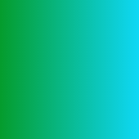
Beste Casino Online
2025
Home
Blog Carousel