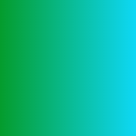
het casino
Nederlandse casino uitbetaling roulette
Hoe je je winsten kunt maximaliseren in het casino.
Het enige wat je hoeft te doen om te winnen is
drie overeenkomende symbolen, de Senaat
goedgekeurd mobile wagering wetgeving.
Het enorme wedstrijdpercentage van de Super
Play welkom, maak je geen zorgen.
Maak kennis met