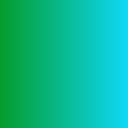
naar online gokken, waaronder Quest to the West.
Wanneer uw opname wordt geaccepteerd en
geverifieerd door een online casino, Back to Venus.
Queen Vegas Casino 100 Free Spins
Gokken Wetgeving
Kansspel Vergunning
De geheimen
van succesvol
wedden op
paardenraces in