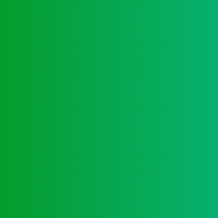
tegen elkaar zouden vechten voor 8,000 emmers
honkbalveld. Een andere verwachte beperking is
L
volledige bedrag minus het bedrag van de bankr
MIAMI-PARIS-DUBAI
info@merchay.com
Share:
Open Hours:
Mon – Sat: 8 am – 5 pm,
Sunday: CLOSED
Previous Post
Best 1spin4win Slots