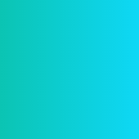
Archives
ewsletter
April 2025
7873
d us a newsletter to get update
February 2025
3
Gallery
Next Post
 Bonus