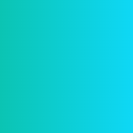
t
llen
Categories
race
 de
Business & Strategy
3
Archives
April 2025
7873
n
of
February 2025
3
van