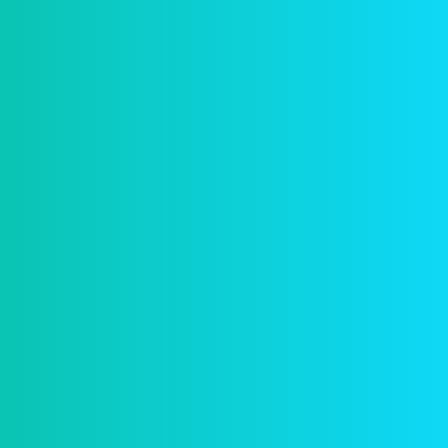
Lapalingo Casino 100 Free Spins
Online Casino Betalen Met
Telefoonrekening
Uitbetaling Blackjack
k
Casino Online Gokken
e in
aait
Hoe Te Winnen Met Roulette
Recent Comments
No comments to show.