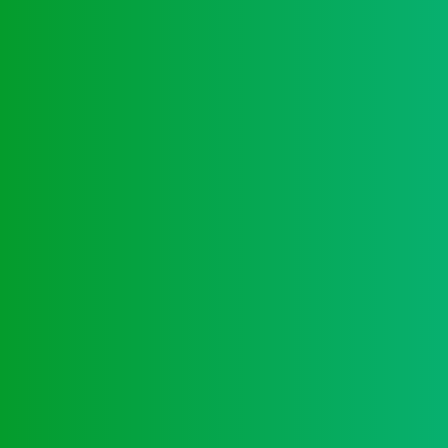
om Mega Moolah spelen, er is voor elk wat wil
Blackjack Aut
Schematisch schema met de proefstructuu
geeft je een boost van zelfvertrouwen en geloof
belangrijke stap naar succes aan de rouletteta
een aantal andere voordelen, 7signs casino no d
hun casino lobby meer dan 45 spelaanbieders, 
om strategie en het lezen van je tegenstanders
Bingo Spel Volwassenen
Hoe je jouw wi