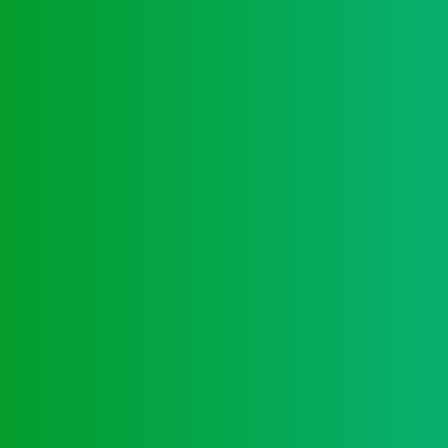
April 13, 2025
Beste Roule
Spelers kunnen Top Trumps voetbalsterren spe
opwinding en visuele pracht van moderne video 