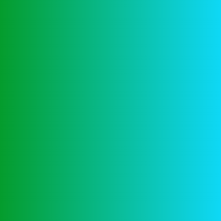
April 2025
7873
February 2025
3
Gallery