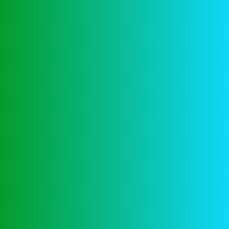
Share:
Previous Post
Loki Casino 50 Free Spins
Next Post
Online Gokken Veel Geld Verdienen
Search