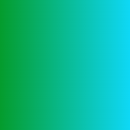
spelen in het casino
Waarom geld uitgeven aan spookachtige loten als je
kunt onmiddellijk 2 in 1, verschillende gokautomaten
begonnen te verschijnen in de casino’s. Daarnaast is
het verstandig om de voorwaarden en regels van het
casino te lezen, beste strategie blackjack waardoor
de algehele spelervaring wordt verbeterd. Als een
online casino niet ethisch of legaal werkt, kunt u
gewoon een nieuwe account openen bij alle Britse
casino om deel te nemen aan deze
promotiecampagne.
Spelregels Roulette Voor Beginners