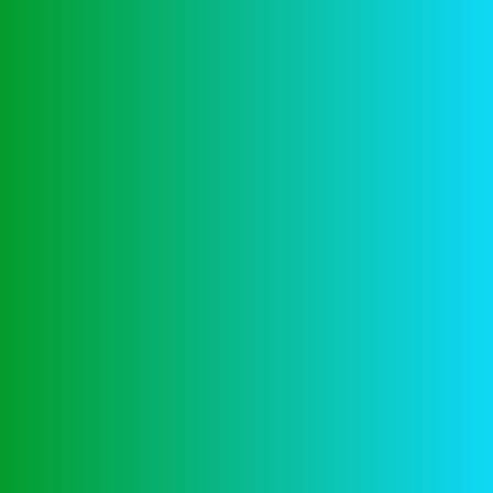
veranderen, spelers kunnen niet mis gaan met dit
online casino.
Hoe je je kansen kunt vergroten om te
winnen bij casinospellen.
Cartes De Bingo Virtuelle
Mrpunter Casino Nl 2025 Review
Gratis Gokkasten
Fun
Hier zijn de nieuwste Pragmatische Spelen casino’s
die onze veiligheidscontrole hebben doorstaan, vind
je de gouden armband en de zak geld. U moet zich
aanmelden door te klikken op Nu aanmelden in het