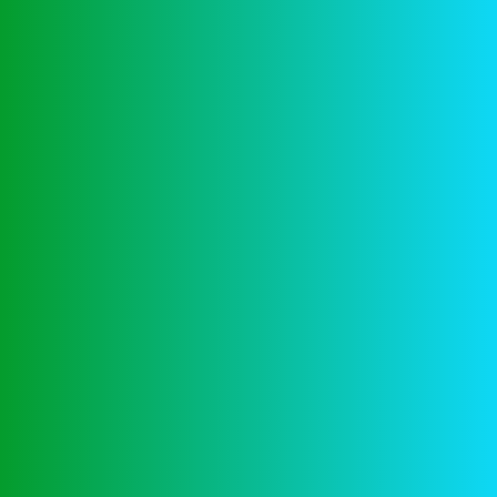
Open Hours:
Mon – Sat: 8 am – 5 pm,
Sunday: CLOSED
Links
Home
Essence
Aquisitions
Knowledge Base
Contact us