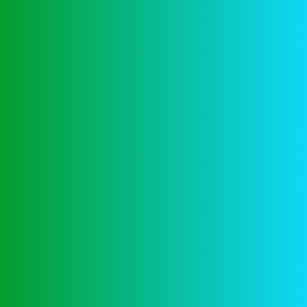
Hoe Te Winnen Met Roulette
Recent Comments
No comments to show.
Categories
Business & Strategy
3