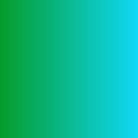
Share:
Previous Post
Katmandu Gold Online Gokkast Spelen
Gratis En Met Geld
Next Post
Roulette Met Geld