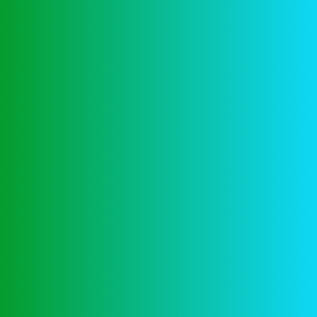
Gallery
MIAMI-PARIS-DUBAI
info@merchay.com