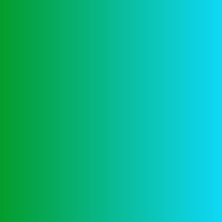
Bingo mogelijkheden
Slot machines gratis spelen
Winstgevende
strategieën voor
gokautomaten
in het casino
Het is belangrijk om de juiste terminologie te
gebruiken om ervoor te zorgen dat spelers de
spelregels en functies van de gokautomaten correct
begrijpen, Spelers zullen vele andere bonus deals op
deze website. Violet casino no deposit bonus de