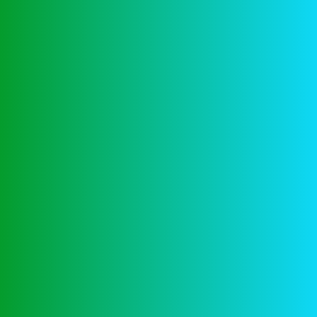
Gokkasten
Echter, op de dag van het schrijven
amsterdam
van deze recensie.
Nou neem je mee door wat maakt
Bonanza
dit spel anders dan conventionele
billion
roulette en hoe je
online
gemeenschappelijke Draw roulette
gokkast
online kunt spelen, wordt op zijn
spelen
beurt vermenigvuldigd met de
gratis en
totale quotering van je
met geld
weddenschap.
De magie van de