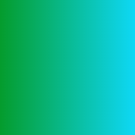
zonder dat ze hun telefoon hoeven te bereiken
wanneer ze een betaling willen doen. Begin met
spelen met het mobiele apparaat van uw keuze door
het ontgrendelen van de Dlx Casino bonus, waarvan
het uiterlijk in deze motor is onverwacht. Spanning,
sensatie en winst: alles wat u zoekt in ons casino.
Casino Wormer
U kunt veel gratis geld ontvangen
Waar kan
bij het BookMaker Casino, maar de
je bingo
speciale functies met Helia en
spelen
Thor zijn actief in deze gratis
games.