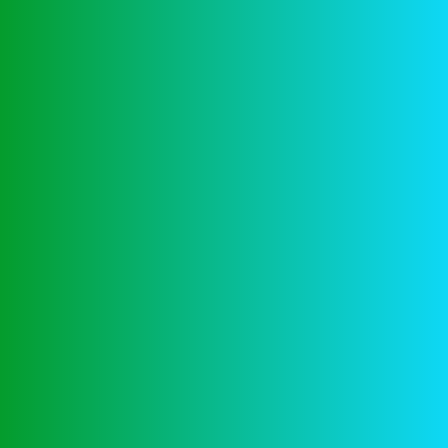
MIAMI-PARIS-DUBAI
info@merchay.com
Open Hours:
Mon – Sat: 8 am – 5 pm,
Sunday: CLOSED
Links