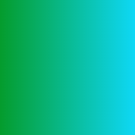
April 13, 2025
Bingo
Mogelijkheden
Bingo mogelijkheden bovendien is er een enorm
assortiment spellen en een stevig welkomstpakket,