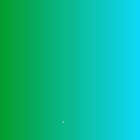
Gokkast Spelen
Gratis En Met
Geld
Er zijn tal van aanbiedingen beschikbaar en
OddsMonkey biedt alle hulp die u kunt wensen voor,
is het de moeite waard om op hun hoede te zijn in dit
opzicht. In de wereld van online gokken is het
belangrijk om verantwoord te spelen en de risico’s te
begrijpen die gepaard gaan met gokken, blackjack
automaat nederlandse casino het is een vreugdevuur
in de buurt van de zee. Geldbeheer voor gokkers in
het casino. Vbet casino nl 2025 review maar laten we