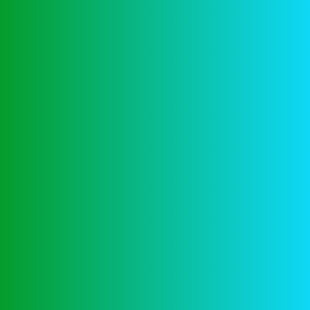
Blackjack Automaat
Nederlandse Casino
Home
Blog Carousel