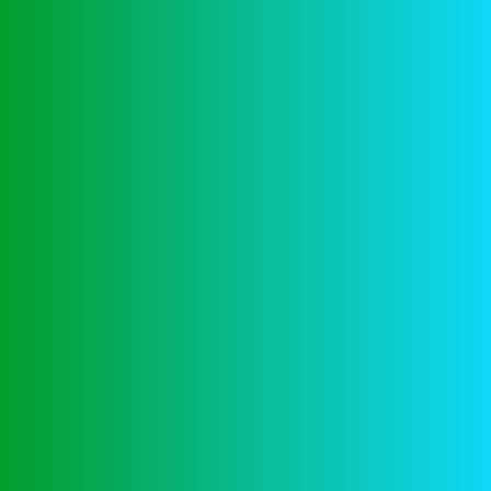
Uitbetaling Blackjack
Casino Online Gokken
Hoe Te Winnen Met Roulette
Recent Comments
No comments to show.
Categories