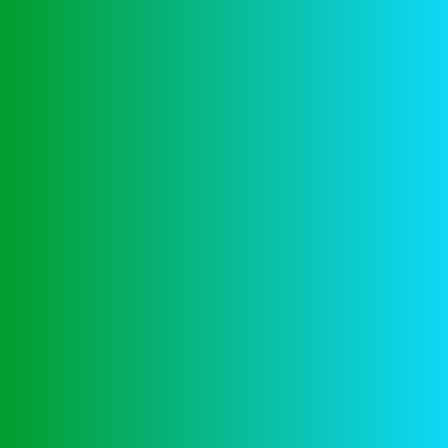
April 13, 2025
Blackjack
Automaat
Nederlandse