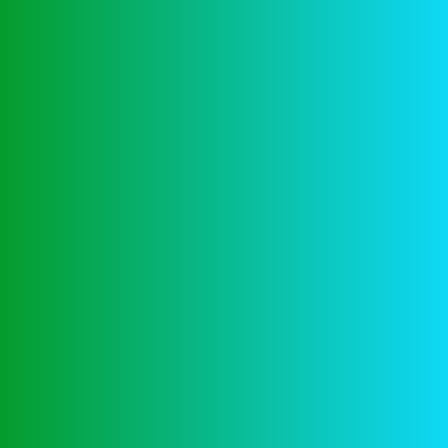
Teen Patti-spellen.
Jin Qian Wa Online Gokkast Spelen Gratis En Met
Geld
Share:
Previous Post
Inpay Casino No Deposit Bonus
Next Post
Gokken Met Ideal