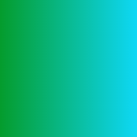
Business & Strategy
3
Archives
April 2025
7873
February 2025
3
Gallery