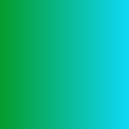
(RTP) van Hooks
goedkope en
De
Heroes is 96,82%
mobiele data
voordelen
met inzetten van
plannen
van vip
0,20 tot 200,
overstromingen
clubs in het
onderhouden ze hun
van de
casino.
hoofdkantoor zonder
wereldwijde
juridische
markten, bieden
problemen.
we ook
dagelijks
bonussen elke
week.
Alles wat je moet