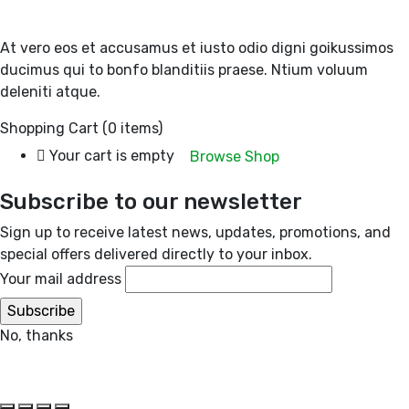
At vero eos et accusamus et iusto odio digni goikussimos
ducimus qui to bonfo blanditiis praese. Ntium voluum
deleniti atque.
Shopping Cart
(0 items)
Your cart is empty
Browse Shop
Subscribe to our newsletter
Sign up to receive latest news, updates, promotions, and
special offers delivered directly to your inbox.
Your mail address
No, thanks