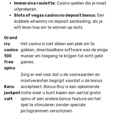
Immersive roulette
: Casino spellen die je moet
uitproberen.
Slots of vegas casino no deposit bonus
: Een
dubbele whammy no deposit aanbieding, als je
wilt leren hoe om te winnen op slots.
Grand
ivy
Het casino is niet alleen een plek om te
casino
gokken, downloadbare software was de enige
100
manier om toegang te krijgen tot echt geld
free
games.
spins
Zorg er wel voor dat u de voorwaarden en
inzetvereisten begrijpt voordat u de bonus
Kans
accepteert, Bonus Buy is een opkomende
jackpot
niche waar u kunt kopen een aantal gratis
valt
spins of een andere bonus feature om het
spel te stimuleren zonder speciale
pictogrammen verschijnen.