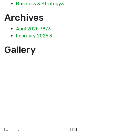
Business & Strategy
3
Archives
April 2025
7873
February 2025
3
Gallery