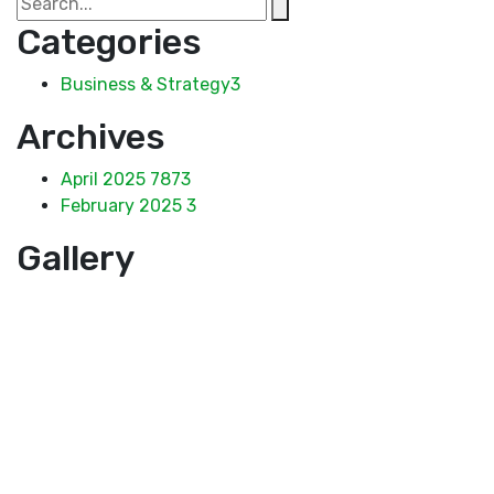
Categories
Business & Strategy
3
Archives
April 2025
7873
February 2025
3
Gallery