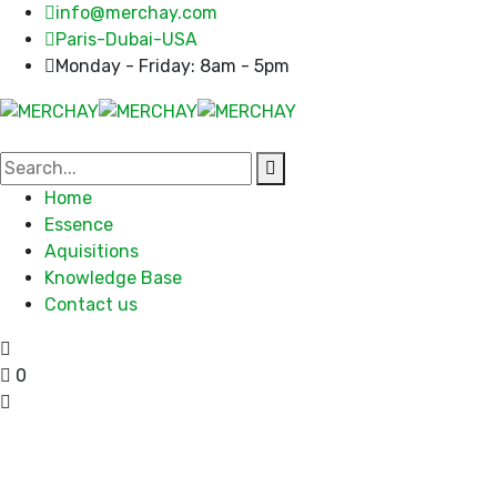
info@merchay.com
Paris-Dubai-USA
Monday - Friday: 8am - 5pm
Home
Essence
Aquisitions
Knowledge Base
Contact us
0