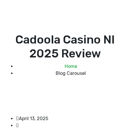
Cadoola Casino Nl
2025 Review
Home
Blog Carousel
April 13, 2025