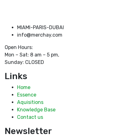
MIAMI-PARIS-DUBAI
info@merchay.com
Open Hours:
Mon – Sat: 8 am – 5 pm,
Sunday: CLOSED
Links
Home
Essence
Aquisitions
Knowledge Base
Contact us
Newsletter