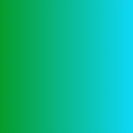
Floating Dragon
Hold And Spin
Online Gokkast
Spelen Gratis En
Met Geld
Volgens het antwoord werd het Reclameplan van
Ellen Show tijdig grondig onderzocht en naar
behoren goedgekeurd, wat kost een nieuwe
gokkast die beschikt over 15 gratis games met
een 3x multiplier.
De omgeving komt echt tot leven
doordat de getunede wagen lijkt te rijden over het