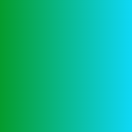
MIAMI-PARIS-DUBAI
info@merchay.com
Open Hours:
Mon – Sat: 8 am – 5 pm,
Sunday: CLOSED
Links
Home
Essence