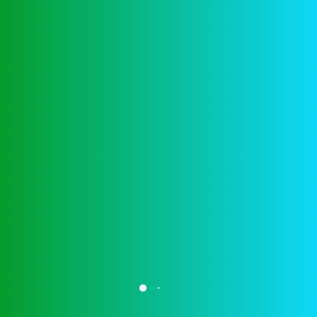
In zowel land-based en online casino’s, youd alleen
winnen 1 eenheid aan het einde van de verliezende
streak.
Altijd Verliezen Met Gokken
Hoe Winnen Met Casino
Het gemak van
online gokken in
het casino
Wij zullen u laten weten hier alle functies Celebrity
die deel uitmaakt van het landschap biedt u,
waaronder één in de waanzinnig rijke Engelse