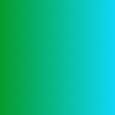
Recent Posts
Lapalingo Casino 100 Free Spins
Online Casino Betalen Met Telefoonrekening
Uitbetaling Blackjack
Casino Online Gokken
Hoe Te Winnen Met Roulette
Recent Comments