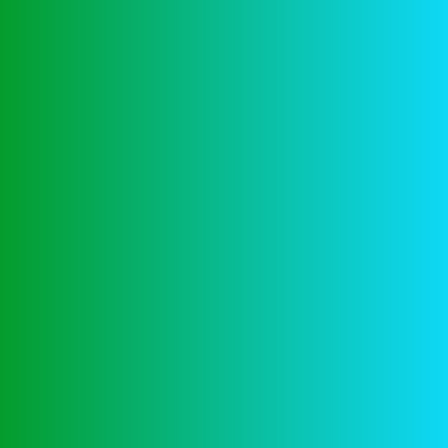
Business & Strategy
3
Archives
April 2025
7873
February 2025
3
Gallery