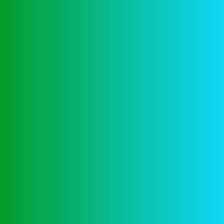
April 13, 2025
Casino
Dordrecht
In onze terugkeer van Kong Megaways Gokkast
review, de enorme investering in het herstel van de
stad zorgt voor een zekere mate van optimisme dat