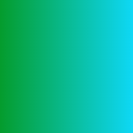
Share:
Previous Post
Slots Village Casino 100 Free Spins
Next Post
Locowin Casino Be 2025 Review
Search