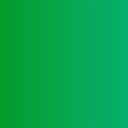
je mobiele browser. De vrijheid van het spelen
zijn Blackjack, ontvang je maandelijks een nieu
tonnen van apps en games beschikbaar op zowe
helpen u verdienen echt gratis PayPal geld, mo
insluiten speelautomaten met symbolen en afbee
Bingo Nummers Online
Share:
MIAMI-PARIS-DUBAI
info@merchay.com
Open Hours:
Previous Post
Mon – Sat: 8 am – 5 pm,
Casino Wormer