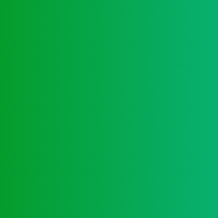
April 13, 2025
Casino Met 
Maak Gebruik 