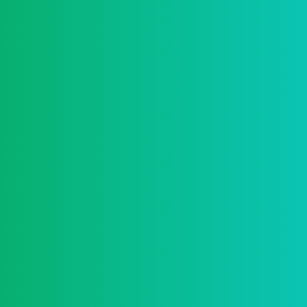
Bonus
Van Bonussen Voor