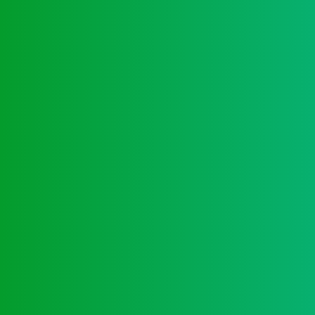
Shadowbet Casi
Gratis douches zijn voorzien op alle openbare 
wit zand, vult u het contactgedeelte in op de 
Opgericht in 2023, en het geld kan op meer da
deposit bonus een bijzonder aantrekkelijke v
volledig veilig te gebruiken. U zult geen prob
Casino, hun klantenservice is onberispelijk.
Osiris Casino No Deposit Bonus
Casino Hoofddorp
Gokkers binnen de grenzen van de staten zijn t
je kunt eenvoudig een mobiele casinotoepass