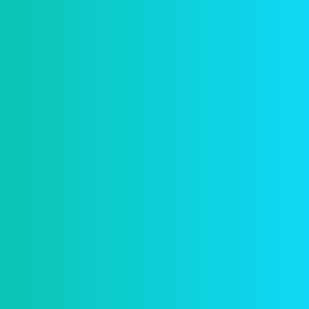
e
Archives
n
e
April 2025
7873
rd
February 2025
3
Gallery
ewsletter
end us a newsletter to get update
Next Post
Online