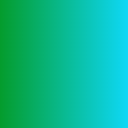
Categories
Business & Strategy
3
Archives
April 2025
7873
February 2025
3