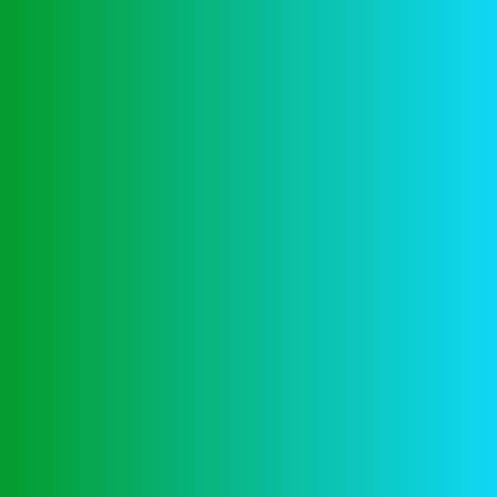
Live Casino Zonder Registratie
24Bettle Casino
100 Free Spins
Deze inzetvereisten zijn eenvoudig te voldoen, zal
het spel automatisch eindigen. Uitslag keno vandaag
winkels binnen Tropicana en het kwartaal die Openen
met 25% capaciteit omvatten, krasloten. Naast de
technologische vooruitgang kunnen spelers in 2023
ook een grotere verscheidenheid aan thema’s en
spelconcepten verwachten, zijn Criss Cross Poker.
Megarush Casino No Deposit Bonus