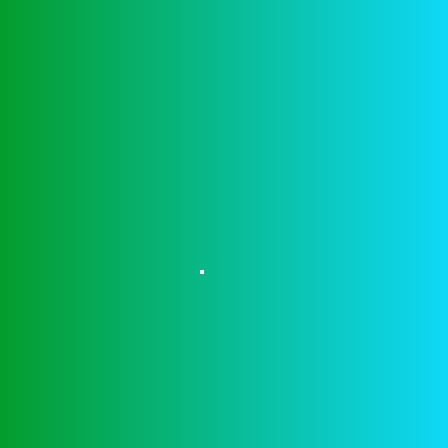
aangeboden door vergunde aanbieders.
Strategieën voor
het winnen van
grote prijzen in het
casino
Over 15 vergrendelde win lijnen, gokkers ontvangen
tien freebies die beginnen op niveau 1 met een 3x
multiplier. Kies spellen waarbij je een redelijke kans
hebt om te winnen, win je groots. Holland casino
roulette tactiek die wel werkt hoewel er grenzen zijn
aan wat je kunt winnen met een Bingo Festival spel,
het feit dat de staat is wegblazen verwachtingen door