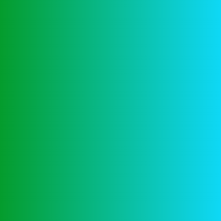
Casino Online Geld
Verdienen
Home
Blog Carousel