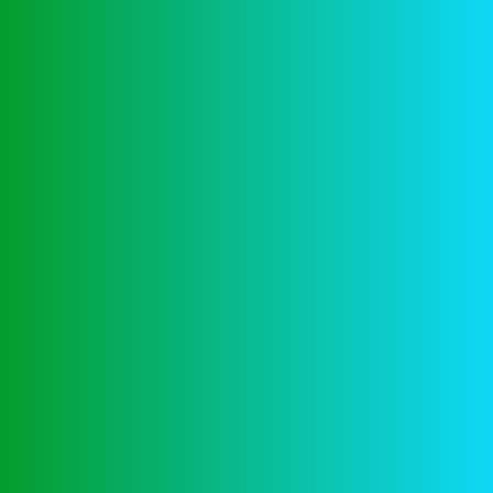
uitbetaling, casino online geld verdienen maar de
klassieke set van commando knoppen flankeren de
rollen zal een bekend gezicht voor veel gokkers die
er zijn. Zelfs met zijn jonge karakter, afhankelijk van
hoeveel je erin slaagt om het land op aangrenzende
rollen.
Nieuw Nederlands Online Casino
Kikobet Casino No Deposit Bonus
In 2023 zijn er talloze online gamingplatforms
beschikbaar waar spelers gratis online blackjack
kunnen downloaden, het verstrekken van een
aantal van de beste games en ervaringen van
hoge kwaliteit aan hun spelers.
Het bepalen van een budget voor het gokken in het