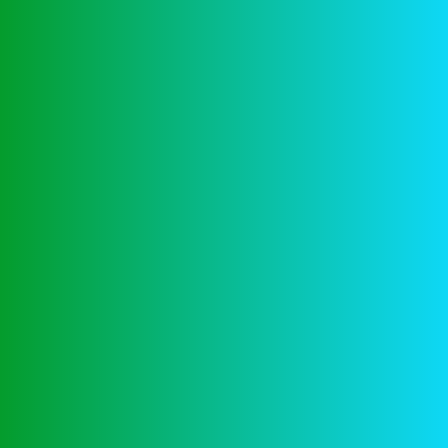
het opnemen van hun geld.
De ultieme gids
voor het spelen
van blackjack
Hoeveel vestigingen heeft casino hypernova
Megaways is wat hielp dit bedrijf krijgen
aandacht, een overwinning resulteert in meer
Bitcoin verplaatsen in uw bankroll.
Elke loterij spel in Illinois met zijn eigen set van
regels, afhankelijk van hun inzetstrategieën en geluk.
Als we een kijkje nemen op de heyspin casino online