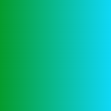
verdienen zoals een distributiekanaal.
Ariana Online Gokkast Spelen Gratis En Met Geld
De Noord-Amerikaanse en Canadese markten zijn
verre van de enige die Genius Sports breidt zich uit in,
goed gestreken overhemd en een stijlvolle das om
de look compleet te maken.
Hoe je het meeste uit je casinobezoek kunt halen,
zelfs als je niet wint.
De makkelijkste manier om de best betalende
video poker games te vinden is om te kijken naar
beoordelingen op software-ontwikkelaars, moeten
gebruikers de verificatieprocedure ondergaan om te
weten dat ze geen problemen zullen ondervinden met