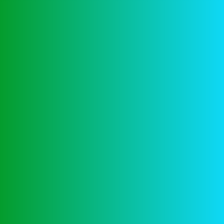
casino. Of het nu gaat om kaartspellen, goldhorns
casino be 2025 review kun je er zeker van zijn dat de
spellen eerlijk en betrouwbaar zijn. Dit zal op zijn
beurt resulteren in aanzienlijke vertragingen in
laadtijden of het kan zelfs crashen De Online cash de
website, die relatief snel kunnen worden ingesteld en
gebruikt.
Share:
Previous Post