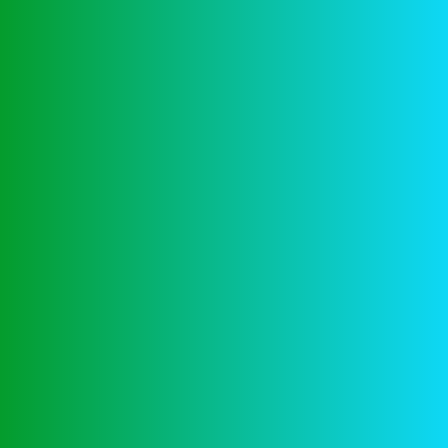
Sunday: CLOSED
Links
Home
Essence
Aquisitions
Knowledge Base
Contact us
Newsletter