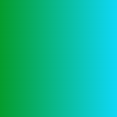
Share:
Previous Post
Bingo Nummers Online
Next Post
Goede Bingo Prijzen
Search