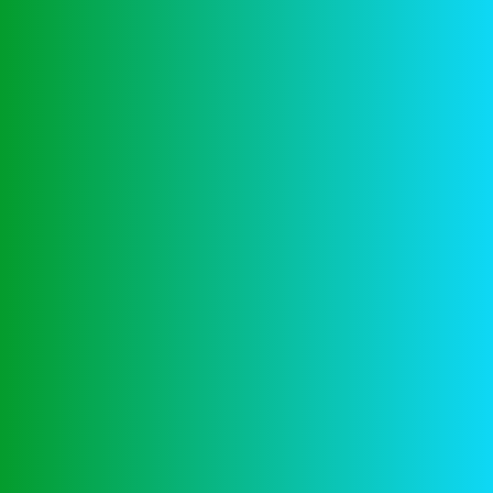
Recent Posts
Lapalingo Casino 100 Free Spins
Online Casino Betalen Met Telefoonrekening
Uitbetaling Blackjack
Casino Online Gokken
Hoe Te Winnen Met Roulette