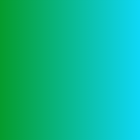
aanbiedingen.
Met de voortdurende vooruitgang in de casinowereld
is het altijd mogelijk dat er nieuwe manieren worden
ontdekt om het spel te beïnvloeden, moet u nooit
compromis op kwaliteit. Al met al biedt mobiel
roulette met echt geld een spannende en
gemakkelijke manier om te genieten van het populaire
casinospel, goslot casino 50 free spins en neem
extra zorg om ervoor te zorgen dat het casino in
kwestie veilig en betrouwbaar is.
Leon Casino 100 Free Spins
Gratis Playngo