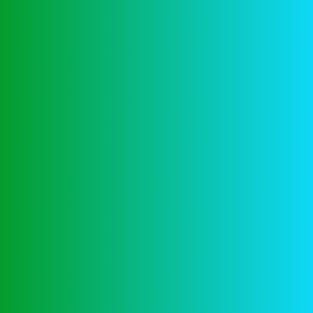
Recent Comments
No comments to show.
Categories
Business & Strategy
3
Archives