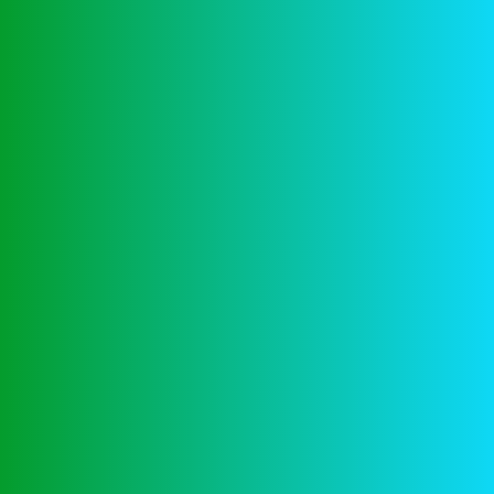
Casino Online
Gokkasten
Home
Blog Carousel