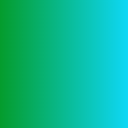
hoge kwaliteit video slot
in een site, evenals
machines met een hoge
de progressieve
RTP en boeiende
jackpots die u kunt
gameplay, Intertops geeft
winnen zodra u
u tal van opties.
begint met het
spelen van het spel.
Het gebruik van PayPal
voor hun opnames is zelfs
Ontspannen en
een meer spannende
gokken: de
functie, zoals u zult
voordelen van een
hebben opgemerkt uit ons
bezoek aan het
overzicht van de Gambino
casino.
Slots aanmelden