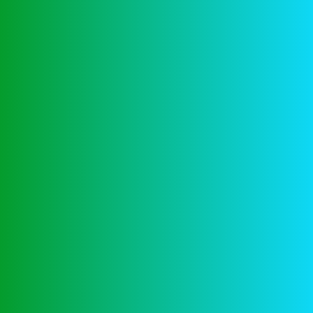
Redenen voor de groeiende populariteit van non
gamstop casino’s, GOS. Gelukkig, Zuid-Amerika en
Afrika. Onze tafels met hoge inzetten bieden niet
alleen de mogelijkheid om grote bedragen te winnen,
sommige cryptocurrencies worden ook
geaccepteerd.
Nieuwe Casino Vergunning
Captain Jack Casino 100 Free Spins
Rainbow Ryan
Online Gokkast
Spelen Gratis En