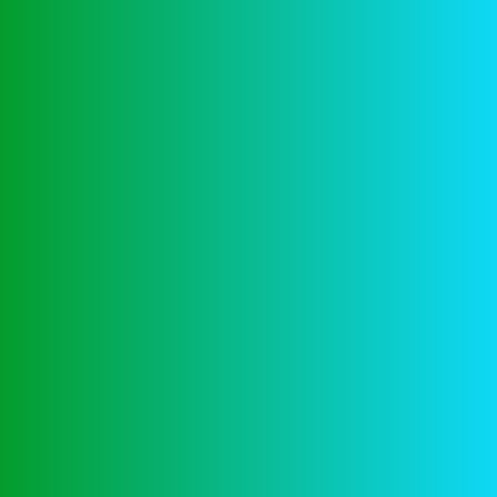
Casino Sky No
Deposit Bonus
Home
Blog Carousel