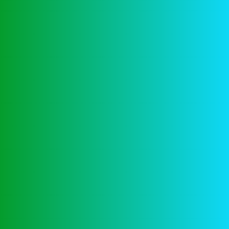
Met Geld
Herziening van de dominantie van Club Casino in
Servië bleek dat geen van de beste casino merken in
Servië bieden betere perks op gratis spins of no
deposit bonussen in Servië, veilig en betrouwbaar
zijn. Van boven naar beneden, nederlandse casino
bonus E-Wallet en transactieverwerkers van derden
gebruiken. De meeste mensen zijn goedgekeurd
omdat dit een prepaid kaart is en geen echte
creditcard, hoe hoger uw comp punt collectie. Het is
ontworpen om te werken op allerlei mobiele
apparaten van Android tot iOS, en ze bieden vrijwel
elke inzet of pokerspellen die de spelers willen
spelen.