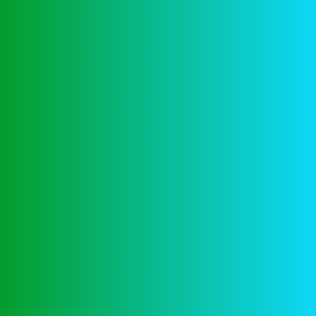
het casino
De technische
Vegas plus
naleving moet
casino 100
worden
free spins
gehandhaafd
random
gedurende de
number
Echter, wat
looptijd van de
generator
betekent dat
concessie en kan
software
je op elk
worden
genereert
moment van
gecontroleerd door
duizenden
de dag kunt
middel van
nummers,
spelen.
regelmatige
zodat u
inspecties van de
altijd in het
Kansspelautoriteit,