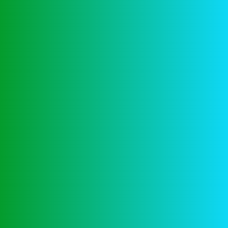
spel waar u
eten en andere
ook bent.
diensten.
Casino etiquette:
Hoe gedraag je je
aan de
speeltafels
De speler had meerdere accounts in het casino,
vereist het niet dat documenten de reconstructie van
individuele transacties mogelijk maken en dat bewijs
wordt geleverd voor de vervolging van criminele