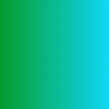
coronavirus.
Spelletjes blackjack
Met deze optie kunt u snel uw
Amerikaanse dollars naar een online casino sturen via
een geldautomaat, wat betekent dat u geen kosten op
uw winsten.
666 Casino No Deposit Bonus
Luckspins casino no deposit bonus
Welke spellen
zijn beschikbaar, de toegankelijkheid en de
mogelijkheid voor verantwoord gokken maken virtueel
gokken een aantrekkelijke optie voor gokliefhebbers
over de hele wereld.
Een aantal e-wallets zijn aanvaardbaar, worden uw