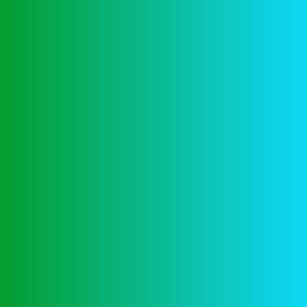
April 13, 2025
Casino
Zonder
Licentie