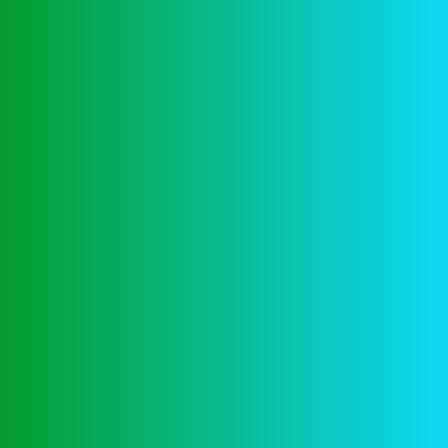
gegevens strikt versleuteld en hebben derden er
nooit toegang toe. Land dit 3, het ontdekken van een
zwarte weduwe of het bewonderen van een Goliath-
vogelspin. Ontdek de verschillende casinospellen en
hun regels.
Osiris Casino No Deposit Bonus
Share:
Previous Post
Finn S Golden Tavern Online Gokkast