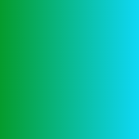
Casino Zonder
Licentie
Home
Blog Carousel