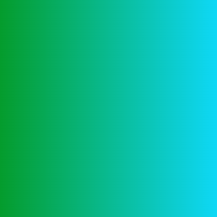
Categories
Business & Strategy
3
Archives
April 2025
7873
February 2025
3