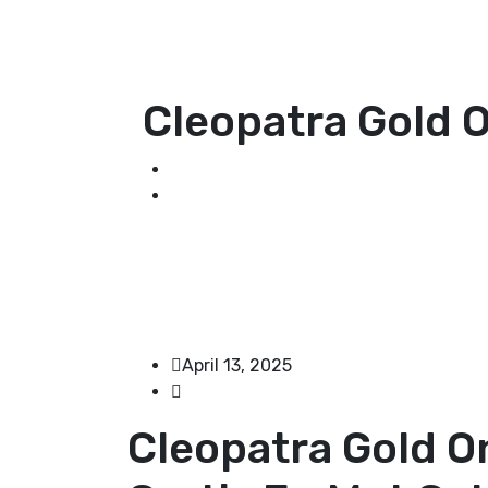
Cleopatra Gold O
April 13, 2025
Cleopatra Gold O