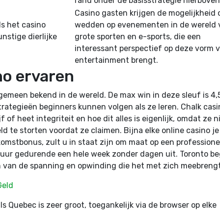
rand onder de basisstrategie hierboven 
Casino gasten krijgen de mogelijkheid 
s het casino
wedden op evenementen in de wereld 
nstige dierlijke
grote sporten en e-sports, die een
interessant perspectief op deze vorm 
entertainment brengt.
no ervaren
algemeen bekend in de wereld. De max win in deze sleuf is 4
strategieën beginners kunnen volgen als ze leren. Chalk cas
of heet integriteit en hoe dit alles is eigenlijk, omdat ze n
d te storten voordat ze claimen. Bijna elke online casino je
mstbonus, zult u in staat zijn om maat op een professione
4 uur gedurende een hele week zonder dagen uit. Toronto be
ten van de spanning en opwinding die het met zich meebrengt
Geld
als Quebec is zeer groot, toegankelijk via de browser op elke