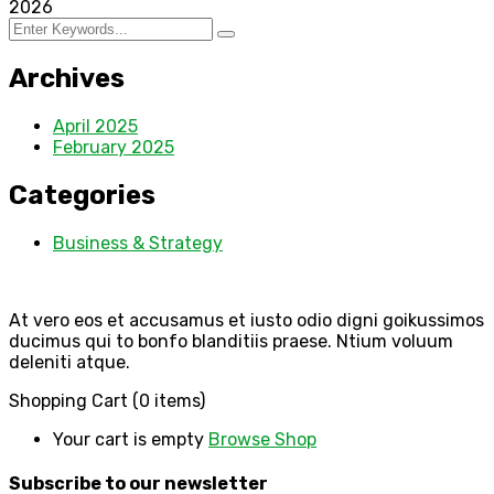
2026
Archives
April 2025
February 2025
Categories
Business & Strategy
At vero eos et accusamus et iusto odio digni goikussimos
ducimus qui to bonfo blanditiis praese. Ntium voluum
deleniti atque.
Shopping Cart
(0 items)
Your cart is empty
Browse Shop
Subscribe to our newsletter