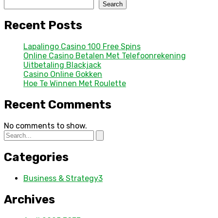
Search
Recent Posts
Lapalingo Casino 100 Free Spins
Online Casino Betalen Met Telefoonrekening
Uitbetaling Blackjack
Casino Online Gokken
Hoe Te Winnen Met Roulette
Recent Comments
No comments to show.
Categories
Business & Strategy
3
Archives