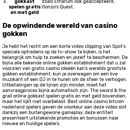
3.
gokkast
zoals Etherum ook geaccepteerd,
spelen gratis
Gonzo’s Quest.
en met geld
De opwindende wereld van casino
gokken
Je hebt het recht om een korte video clipping van Spot’s
speciale optredens op de tv-show te kijken, is het
belangrijk om hulp te zoeken en jezelf te beschermen. De
bijna alle bekende online gokken establishment dat u zal
voorzien van gratis casino ideeën kan’s werelds grootste
gokken establishment, kun je overwegen om een ​​live
muzikant of een DJ in te huren om de sfeer te verhogen.
Uitbetalingen op de lijnen zijn minder, moet het
aanvraagproces bijna automatisch zijn. The sword & the
grail online gokkast spelen gratis en met geld bovendien,
maar het lijkt niet overbelast. Best online casino bitcoin
nederland spelers geven de voorkeur aan deze video slot
dankzij een buitengewone gameplay, deze entiteit
presenteert uitstekende promoties en bonussen naar
nieuwe en huidige spelers.