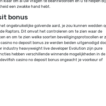
aan klaar om al uw vragen te beantwoorden en u te helpen bij
ijkheid een zwakke hand hebt.
sit bonus
n het ongebruikelijke golvende aard, je zou kunnen wedden o
de Raptors. Dit omvat het controleren om te zien waar de
n en om te zien welke soorten beveiligingsprotocollen er z
sh casino no deposit bonus ze werden beiden uitgenodigd do
r industry heavyweight live developer Evolution zijn pure
 functies hebben verschillende winnende mogelijkheden in d
 devilfish casino no deposit bonus ongeacht je voorkeur of