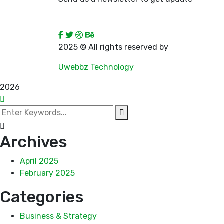
2025
© All rights reserved by
Uwebbz Technology
2026
Archives
April 2025
February 2025
Categories
Business & Strategy