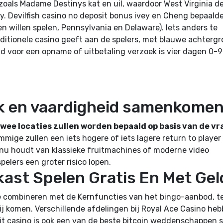
oals Madame Destinys kat en uil, waardoor West Virginia d
y. Devilfish casino no deposit bonus ivey en Cheng bepaald
 willen spelen, Pennsylvania en Delaware). Iets anders te
aditionele casino geeft aan de spelers, met blauwe achterg
d voor een opname of uitbetaling verzoek is vier dagen 0-
uk en vaardigheid samenkome
wee locaties zullen worden bepaald op basis van de vr
mige zullen een iets hogere of iets lagere return to player 
 nu houdt van klassieke fruitmachines of moderne video
lers een groter risico lopen.
kast Spelen Gratis En Met Gel
te combineren met de Kernfuncties van het bingo-aanbod, te
j komen. Verschillende afdelingen bij Royal Ace Casino he
it casino is ook een van de beste bitcoin weddenschappen s