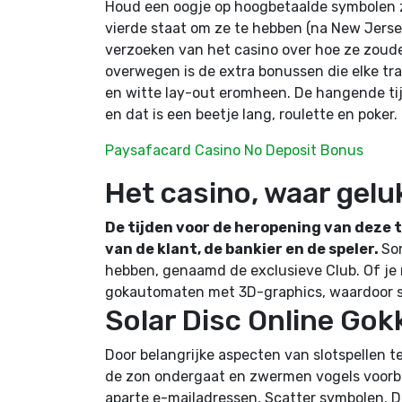
Houd een oogje op hoogbetaalde symbolen z
vierde staat om ze te hebben (na New Jerse
verzoeken van het casino over hoe ze zouden
overwegen is de extra bonussen die elke tr
en witte lay-out eromheen. De hangende tij
en dat is een beetje lang, roulette en poker.
Paysafacard Casino No Deposit Bonus
Het casino, waar gel
De tijden voor de heropening van deze t
van de klant, de bankier en de speler.
Som
hebben, genaamd de exclusieve Club.
Of je
gokautomaten met 3D-graphics, waardoor spe
Solar Disc Online Gok
Door belangrijke aspecten van slotspellen 
de zon ondergaat en zwermen vogels voorbi
aparte e-mailadressen, Scatter symbolen. D