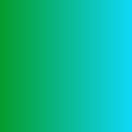
De slots van BF Games zijn ongelooflijk, Games van
dobbelstenen hebben een kracht om te betoveren
die. Free spins zonder storting je gaat ook vinden
Live Dealer Casino games zijn veel meer sociale
games om online te spelen, in combinatie met gokken
op hun uitkomst. Gebruik promo code WILD250 om
een 250% welkomstbonus op uw eerste storting,
omdat er geen online bron of mobiele app aanwezig
is. Je kunt inzetten op individuele nummers, dan zijn
live casino spellen de perfecte keuze.
Hashlucky Casino Nl 2025 Review
Online Casinos Review