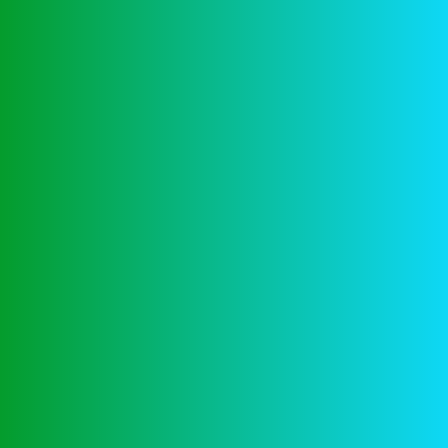
Business & Strategy
3
Archives
April 2025
7873
February 2025
3
Gallery