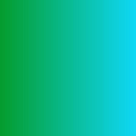
Gallery
MIAMI-PARIS-DUBAI
info@merchay.com
Open Hours:
Mon – Sat: 8 am – 5 pm,
Sunday: CLOSED