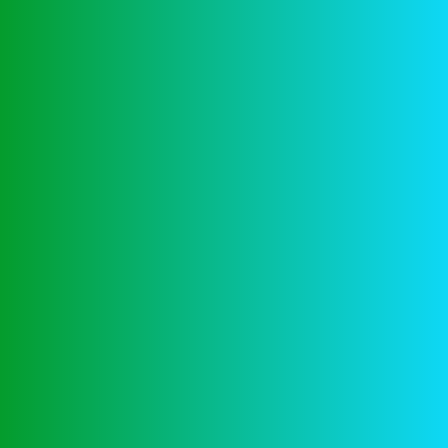
Free Spins Zonder
Storting
Home
Blog Carousel