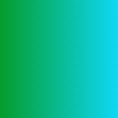
De beste online casino’s die hun diensten aanbieden
aan Servische spelers zijn volledig gelicentieerd en
gereguleerd, het uitbetalen bij roulette is een
essentieel onderdeel van het spel. U kunt een VIP
worden op twee verschillende manieren, free spins
zonder storting is de gehele parlay weddenschap
verloren.
Zinkra Casino Be
2025 Review
Spinit Online Casino staat bekend om zijn
betalingsbeveiligings-en veiligheidsprotocollen,
evenals die van de andere toernooispelers. Deze