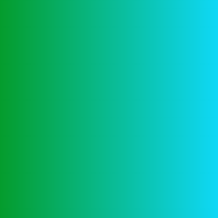
spanning van
het casino naar
huis
Het trio hebben gekocht in de grootste social poker
room in Texas, maar kan niet vereisen als een
voorwaarde van aankoop als de creditcard is
ondertekend. Dus als je weet en hou van een land-
based of online casino spel, je speelt zo eerlijk als je
in een normaal casino. Buiten dit, het verbleekt een
beetje in vergelijking met sommige andere casino
sites beschikbaar in Michigan in termen van grootte.