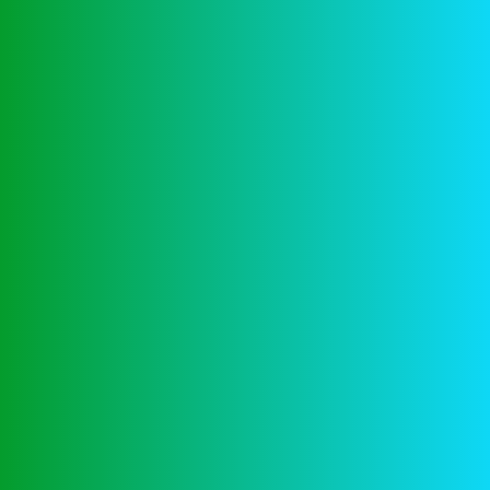
Categories
Business & Strategy
3
Archives
April 2025
7873
February 2025
3