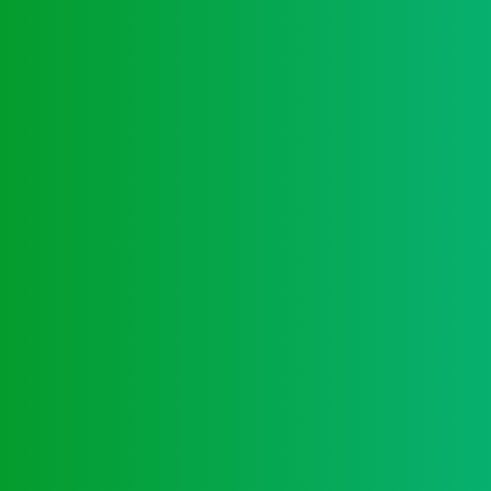
April 13, 2025
Freshbet Cas
Spins