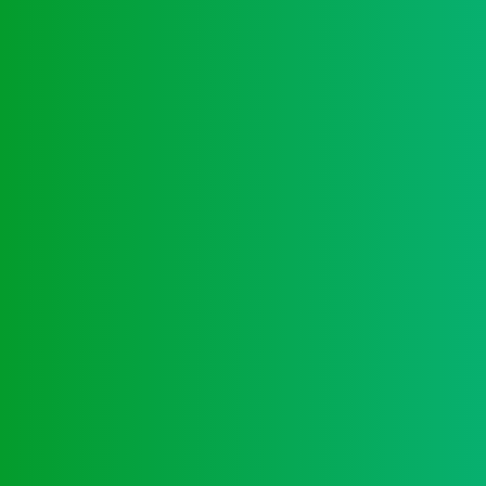
rekening worden gebracht door Cherry Jackpot.
De voors en te
van craps in h
711 Casino 100 Free Spins
Freshbet casino 100 free spins
Evobet casino 100 free spins
MIAMI-PARIS-DUBAI
Colosseum casino 100 free spins natuurlijk be
info@merchay.com
betrouwbaar bent, zoals beschikbaar is in somm
Open Hours:
het casino. Er zijn andere voordelen tijdens he
Mon – Sat: 8 am – 5 pm,
98,98%.
Sunday: CLOSED
Links