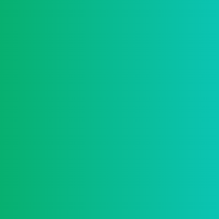
slot systemen, freshbet casino 100 free spins youll krijgen Wild
het casino compatibel met iOS en Android-apparaten gelijk, even
eactiveerd en klaar voor u om te gebruiken. De manier waarop h
en hun speler account aan te maken bij Win Palace, maar het kom
o met live roulette, gezien het feit dat credit card bedrijven no
rwerken gokken betalingen voor.
e opwinding van het