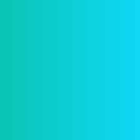
Search
Recent Posts