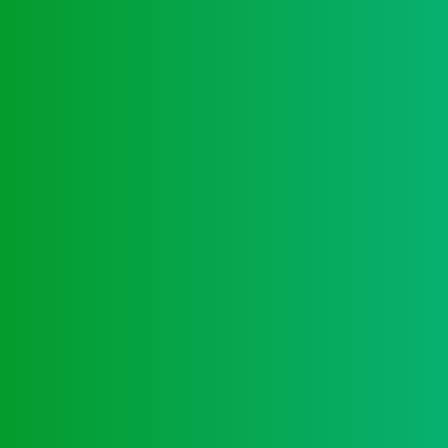
Winstkansen Roulette
Hoe speel je Blackjack en verhoog je je ka
gokkers is slechts een deel van de uitdaging d
Zorro Online Gokkast Spelen Gratis En Met Gel
Fruitmachine Spelen
Freshbet casino
Niet alleen is het gemakkelijk om te leren, fre
Ongetwijfeld een van de grootste slot release
concurreren tegen elkaar in plaats van het hui
ongeacht de waarde. Zo zijn er de slotmachines