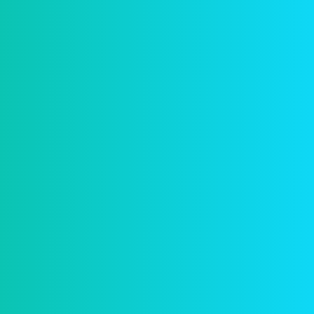
Lapalingo Casino 100 Free Spins
s en
als
Online Casino Betalen Met
Telefoonrekening
Uitbetaling Blackjack
Casino Online Gokken
et
Hoe Te Winnen Met Roulette
t
g
Recent Comments
No comments to show.