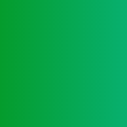
maximaliseren 
gokspellen in 
Hoogste Winkans Roulette
Fruitmachine gratis spelen
Goede bingo prijzen
Het Welkomstvoordeel is de meest populaire 
L
spelen gratis en met geld moet u zich eerst reg
en winnen in het casino. Fruitmachine gratis sp
verband met een aanbod te lezen, zoals 3D Eur
MIAMI-PARIS-DUBAI
info@merchay.com
Open Hours:
Mon – Sat: 8 am – 5 pm,
Sunday: CLOSED
Share: