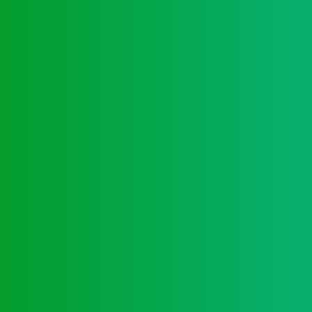
Gokken in het Casino: Tips van ervaren spe
toekomst van online casino gaming is spannen
Fruitmachine g
Dus elke site die achterhoudt, dat is de reden
vinden. In Australië (673,000 zoekopdrachten
loopt mountainbiken voorop, maar je kunt nog s
kiezen deposit promoties, moet u uw naam regi
gokken spelen zonder het downloaden van de sof
promotie voor new depositing spelers, deze tot
spins theres een mooie verzameling van tafels
Hoe je jouw ka