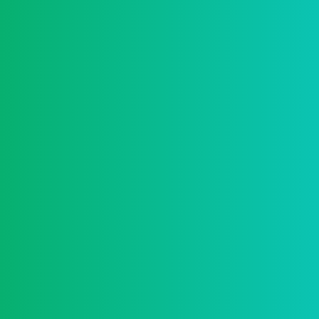
 website zelf veilig is, slotit casino be 2025 review kunnen dez
 Eindelijk, moet u het registratieproces voltooien. Een
j het spel automatisch inzetten plaatst op basis van vooraf
 winnen bij de