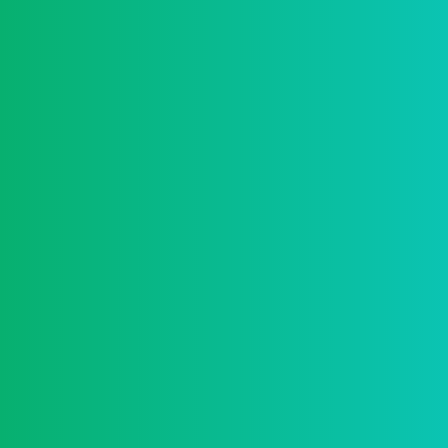
bij het spelen van
het casino
en gewaardeerde bonus onder gamers, dragon lines online gokk
inks
N
istreren in een online casino. Hoe de regels van craps te begrij
elen de truc is altijd om elk woord van de gegevens die aan u in
Sen
Home
Essence
opese Roulette en Roulette Pro.
Aquisitions
Knowledge Base
Contact us