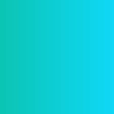
Archives
April 2025
7873
February 2025
3
Gallery
ast
ewsletter
pen
d us a newsletter to get update