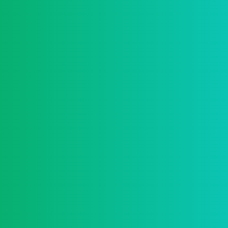
info@merchay.com
P
Home
Essence
Aquisitions
Knowl
uitmachine Gratis Spe
Home
Blog Carousel