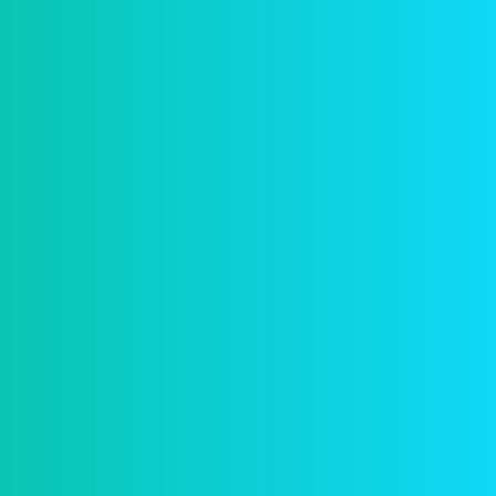
Lapalingo Casino 100 Free Spins
Online Casino Betalen Met
Telefoonrekening
Uitbetaling Blackjack
Casino Online Gokken
e
Hoe Te Winnen Met Roulette
Recent Comments
No comments to show.