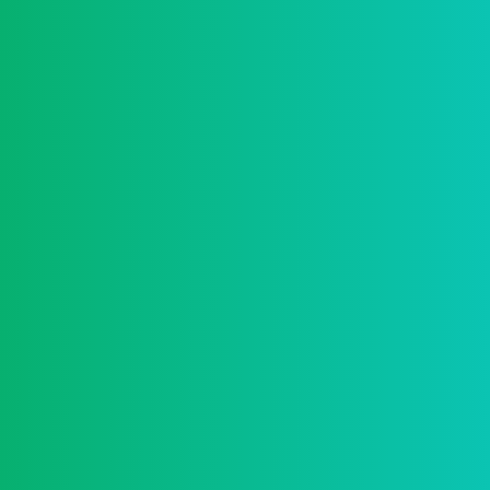
Nieuwste Casino Ned
Essence
Knowledge Base