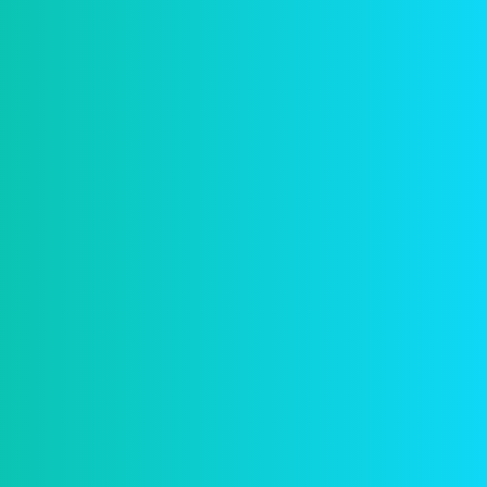
Categories
nk
o
Business & Strategy
 te
3
et
Archives
April 2025
7873
February 2025
3