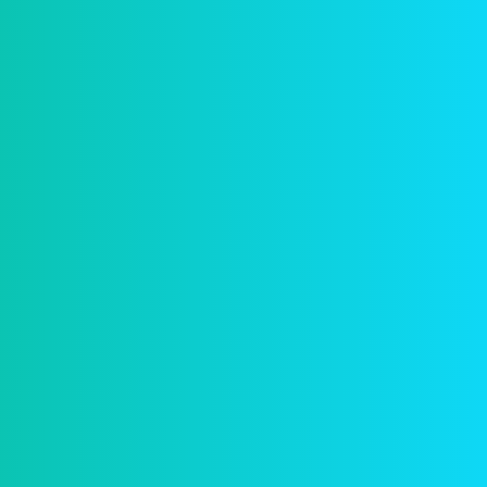
aris-Dubai-USA
Monday - Friday: 8am - 5pm
edge Base
Contact us