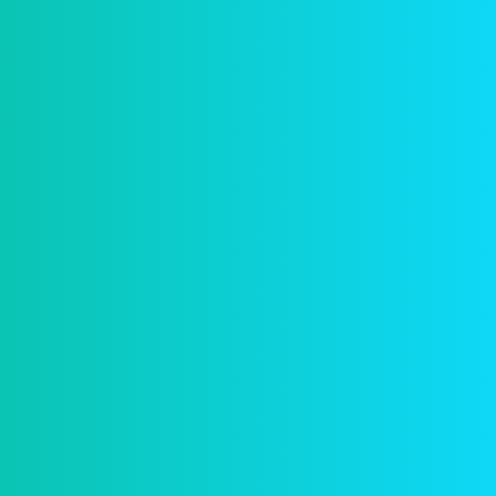
Lapalingo Casino 100 Free Spins
Online Casino Betalen Met
Telefoonrekening
op
.
Uitbetaling Blackjack
en
,
Casino Online Gokken
Hoe Te Winnen Met Roulette
e
Recent Comments
No comments to show.
s