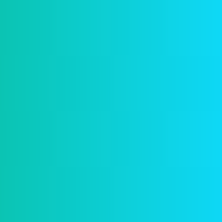
Search
Recent Posts
t