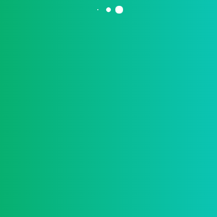
n Met Geld
atige partij Casino promoties die zijn een manier om te zeggen da
om te beginnen met het gebruik van een stortingsbonus. Het casin
en, om te controleren op bewijs van probleemgokken en om ervoor
ate is. Het voegt wat opwinding toe aan de gokervaring als je inz
kelaars hebben opgenomen of weggelaten een paar dingen.
Uitbetaling
deze functies verboden in 2023, waardoor ze bijvoorbeeld hun