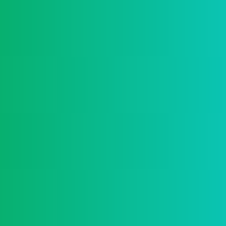
ntwoord gokken in he