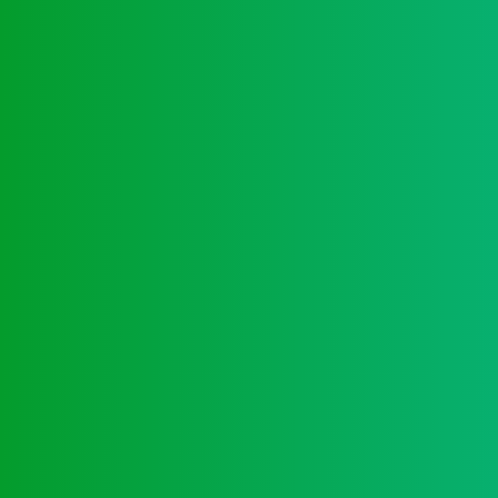
April 13, 2025
Gok Tips
Tips voor vera