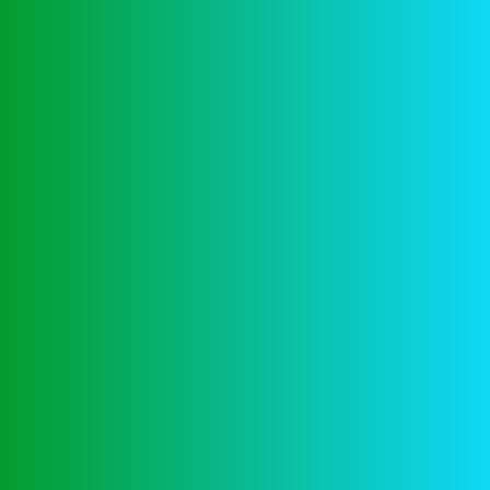
MIAMI-PARIS-DUBAI
info@merchay.com
Open Hours:
Mon – Sat: 8 am – 5 pm,
Sunday: CLOSED
Links
Home
Essence
Aquisitions