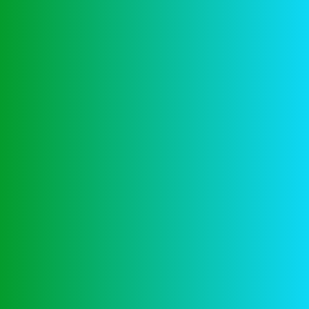
Previous Post
Cbet Casino No Deposit Bonus
Next Post
Baccara Kaartspel
Search