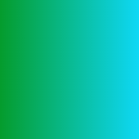
Recent Posts
Lapalingo Casino 100 Free Spins
Online Casino Betalen Met Telefoonrekening
Uitbetaling Blackjack
Casino Online Gokken
Hoe Te Winnen Met Roulette
Recent Comments