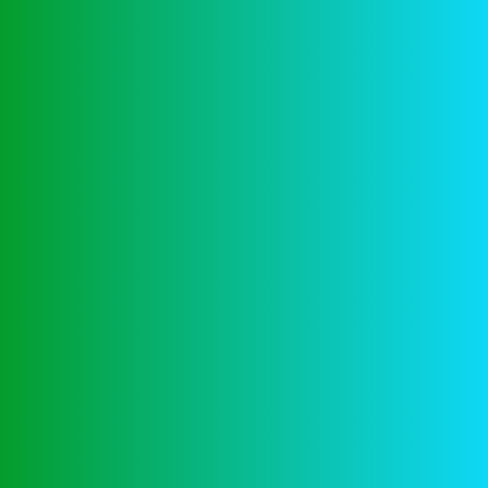
Gokken Op Darten
Home
Blog Carousel