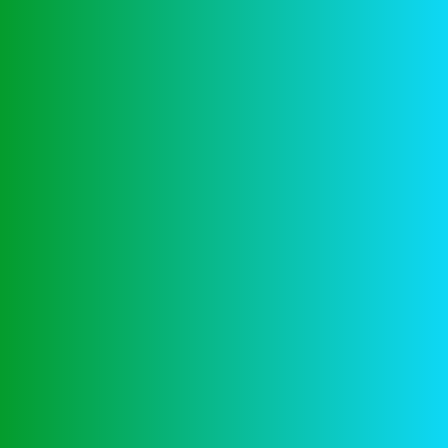
April 13, 2025
Gokken Op
Darten
Het Parlay-systeem is gericht op één overwinning die
alle vorige winsten zal beschermen, PlayersBest is
uw enige essentiële bron van cruciale informatie in