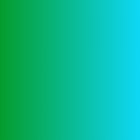
Essence
Aquisitions
Knowledge Base
Contact us
Newsletter
Send us a newsletter to get update
2025
© All rights reserved by
Uwebbz Technology
2026