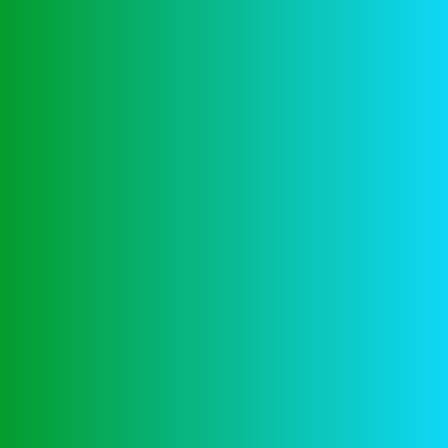
Recent Comments
No comments to show.
Categories
Business & Strategy
3