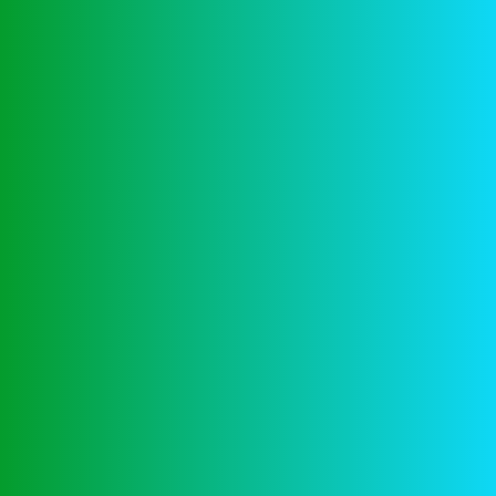
Home
Blog Carousel
April 13, 2025
Gold Of Persia
Online