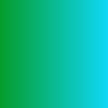
Share:
Previous Post
Gokautomaten In Het Engels
Next Post
Skol Casino Nl 2025 Review
Search