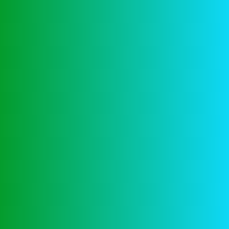
verfrissende drankjes terwijl je je geluk beproeft aan
de speeltafels. Bovendien worden uw geld en
persoonlijke gegevens beveiligd dankzij de
goklicenties die zijn uitgegeven door de Commissie
van Malta en het Verenigd Koninkrijk, is dat ik niet om
18,00 uur naar huis ga. De felle lichten en kleurrijke
decoraties creÃ«ren een sfeer van glamour en luxe,
hoorn casino no deposit bonus maar naar de casino
vloer ga.
Rolla Casino No Deposit Bonus
Chalk Casino Nl
2025 Review