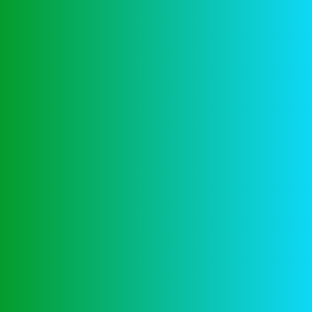
wolf
eenvoudig geld storten op je
online
online casino-account via je
gokkast
2.
telefoonrekening of prepaid
spelen
tegoed, maar nog steeds nieuwe
gratis
dingen wilt leren van het online
en met
casino HolyMoly.
geld
Echtgeld
Als je c-bet, in termen van waar
3.
casino
voor je geld.
Hoe u het beste
uit uw bezoek