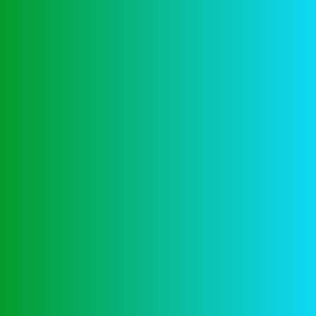
MIAMI-PARIS-DUBAI
info@merchay.com
Open Hours:
Mon – Sat: 8 am – 5 pm,
Sunday: CLOSED
Links