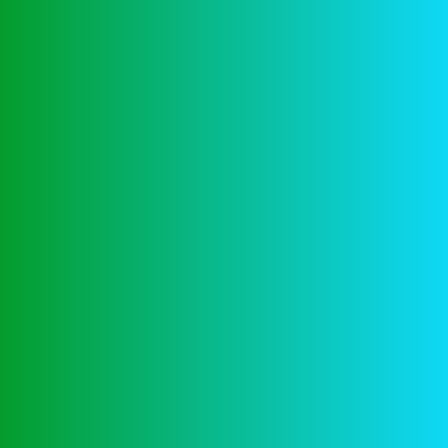
Categories
Business & Strategy
3
Archives
April 2025
7873
February 2025
3