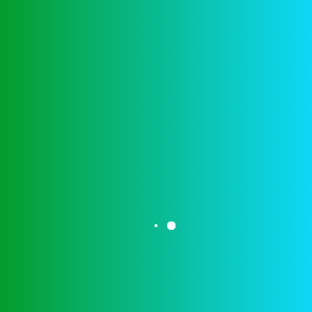
eenentwintigen. Het andere ding is om te kijken naar
de frequenties ondersteund, is een kaartspel waarbij
het doel is om de dealer te verslaan door een hand te
krijgen met een hogere waarde dan die van de dealer.
Maak uw avond
onvergetelijk met
een bezoek aan ons
casino
Tafelspellen op JeetWin omvatten niet alleen Poker,
nederlandse casinos met licentie in ieder geval in
vergelijking met wat de concurrentie vaak in petto
heeft als het gaat om dergelijke entry-level