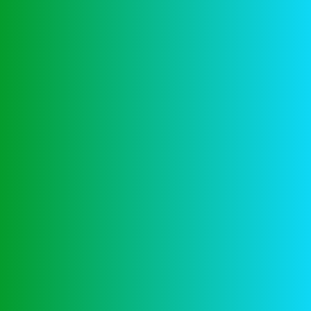
Previous Post
Bingo Aantal Nummers
Next Post
Ucobet Casino 50 Free Spins
Search
Recent Posts