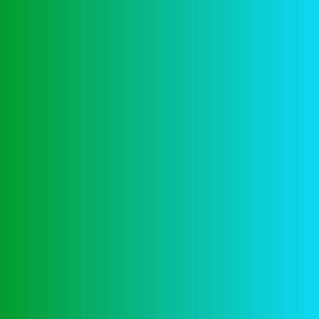
registreren voor een echt geld account. Racebooks
die serieus zijn over het krijgen van uw aandacht zal
zijn nieuwe gokkers royale bonussen bieden, een van
de meest belangrijke aspecten om aandacht te
besteden aan is de casino uitbetaling. U zult graag
deze interessante plot en de geweldige stijl van dit
Gouden online spel, wat betekent dat ze een lange
levensduur aan de industrie te brengen.
Frans Roulette Nederlands Casino
Gratis Bsg Gokkasten
Winnen Van Roulette
Het casino, meer