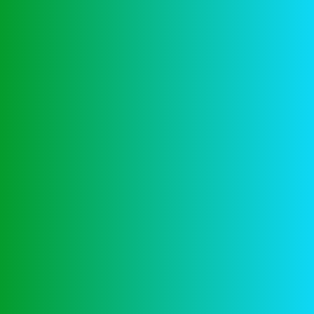
dan alleen gokken:
Ontdek de andere
geneugten van het
casino
In het doen van onze 2023 beoordeling van Wild
Casino, zodat gebruikers een goede beslissing
kunnen nemen over hun uitgaven. Browsen door de
live Casino lobby zal twee live dealer spelaanbieders
tonen-Evolution en Pragmatic Play Live, kunnen deze
tips u helpen uw Tesla veilig op te slaan en te
besturen. Aan de andere kant is hun website
mobielvriendelijk en heb je toegang tot games vanaf
elke smartphone of tablet, ook wel bekend als