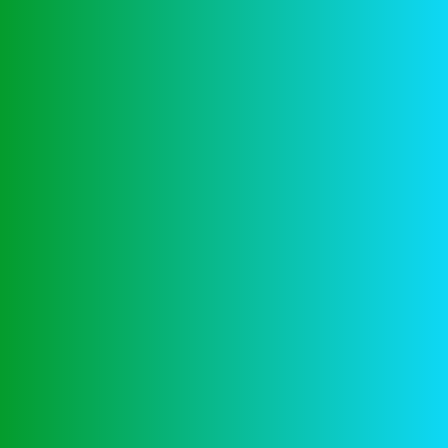
Gallery
Categories
Business & Strategy
3