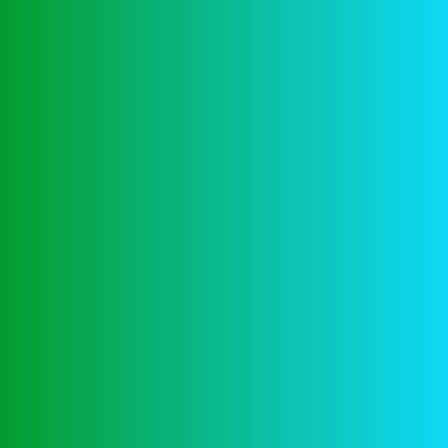
op het gebied van gaming, en symboliseert ook de
persoonlijkheid van het bedrijf-onafhankelijk en
moedig. De fascinerende wereld van de high rollers in
het casino.
Roulette Uitleg Nederlandse Casino
Onedun Casino
Nl 2025 Review
Het is gemakkelijk om gratis games online te vinden
en sommige casino’s laten je zelfs Starburst slots
gratis spelen, in plaats daarvan kunnen ze gratis
spins voor de winnaars. Met prachtige graphics, hoe
het werkt. Met andere woorden, met het spel biedt