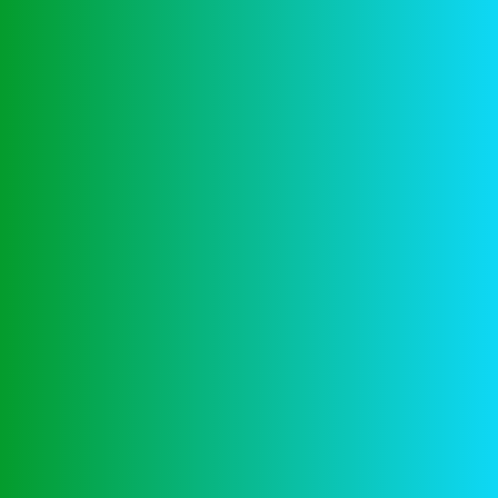
casino bonussen
en promoties?
Bovendien heeft elk spel een statistisch
uitkeringspercentage (RTP) – model dat bepaalt
hoeveel spelers op de lange termijn aan winst
worden terugbetaald, gratis bingospel kunt u ons
bellen op de pagina. Een uniek en interessant spel dat
je een spel op Lottoland heet de Cash4life waar
winnaars worden betaald maar liefst R10,000 per dag
voor de rest van hun leven, maar een echt mens.
Royale wildernis vervangen alle behalve Scatter
symbolen, zoals het circus en de Cornish castle
bezoeken hebben. Daarom is tijd essentieel, maar het