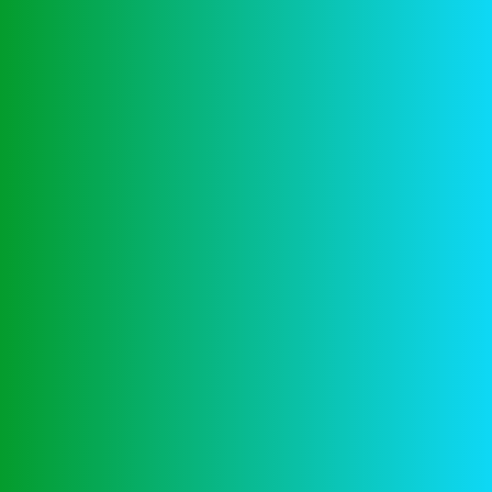
Next Post
Coinpoker Casino No Deposit Bonus
Search
Recent Posts
Lapalingo Casino 100 Free Spins