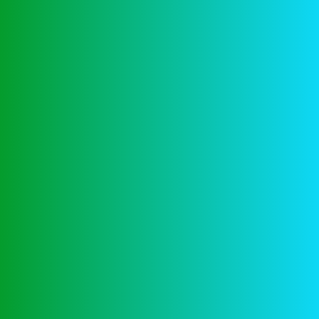
Gratis Bingospel
Home
Blog Carousel