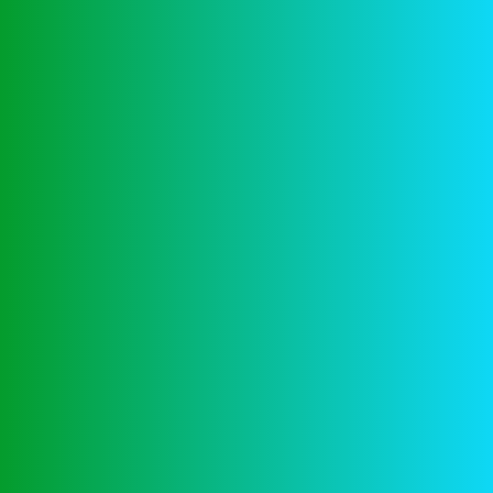
April 13, 2025
Gratis
Gokkasten
Kroon