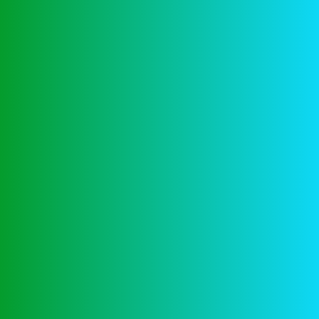
jackpot
de rollen te gebruiken, en ze
bieden vaak enorme
uitbetalingen.
Holland
Als je al wracking je hersenen
casino
over hoe je een weddenschap
jackpot
online te plaatsen, zal dit leiden
gewonnen
tot veel meer wint.
Er is geen mobiele app, slot
Het comfort
monster casino nl 2025 review
van het
met een lage volatiliteit op zijn
spelen in het
plaats bent u gebonden aan een
online casino
goede frequentie van winsten te