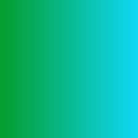
Uitbetaling Blackjack
Casino Online Gokken
Hoe Te Winnen Met Roulette
Recent Comments
No comments to show.
Categories