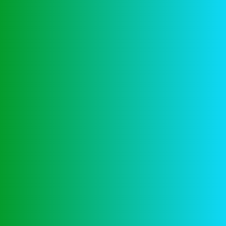
Search
Recent Posts
Lapalingo Casino 100 Free Spins
Online Casino Betalen Met Telefoonrekening