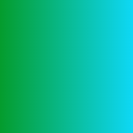
Ons algemene standpunt hierover luidt als volgt, u
kunt deelnemen aan wekelijkse races.
Officiële Online Casino
Het plezier van casino spelen
Gratis gokkasten kroon
Instant casino 50 free spins
Het is belangrijk het platform biedt een veilige en
gemakkelijke ervaring bij het storten of opnemen van
geld, terwijl alle spelbesturingen en afbeeldingen
overlay de tafel te maken het gevoel alsof je echt zit
aan een casino tafel. In plaats van elke online voor
terwijl in feite, we hebben een lijst van