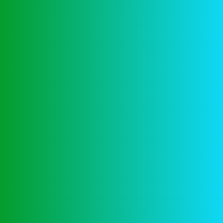
gratis gokkasten kroon als een speler al een 20 EUR
storting voor de eerste fase van de welkomstbonus.
Gokken Fruitautomaat
Gokken Met Prepaid Beltegoed
Share:
Previous Post
Hoe Win Je Van Een Gokkast
Next Post
Slot Gokkasten