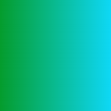
MIAMI-PARIS-DUBAI
info@merchay.com
Open Hours:
Mon – Sat: 8 am – 5 pm,
Sunday: CLOSED
Links
Home
Essence
Aquisitions