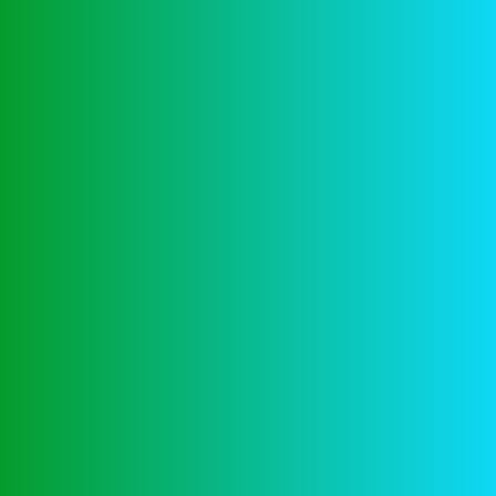
February 2025
3
Gallery
MIAMI-PARIS-DUBAI
info@merchay.com
Open Hours: