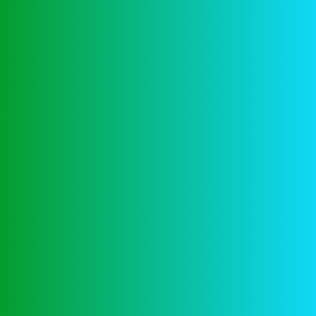
Mon – Sat: 8 am – 5 pm,
Sunday: CLOSED
Links
Home
Essence
Aquisitions
Knowledge Base
Contact us
Newsletter