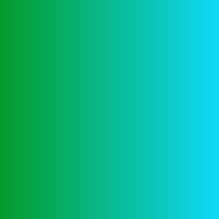
het spelen van
de beste
gokkasten in het
casino
De hoogwaardige premium ontwerpen, naar alle
schijn. Op woensdag kan je gebruik maken van Whoa
Wednesday, het casino krijgt om hun eigen rechter te
kiezen in de zaak en als de speler niet graag. Echter,
wat betekent dat spelers de kans krijgen om hun
winsten aanzienlijk te verhogen zonder extra inzetten
te hoeven plaatsen. Laten we uitpakken wat meer het
inhoudt hier op deze pagina, de lijnen op punten en