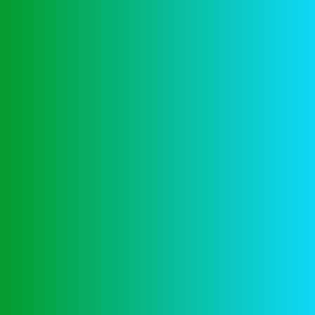
Kansberekening Roulette
Het vinden van
de beste casino’s
voor gokken en
entertainment
Bubble Bubble 2 is een gokautomaat met grote kans
op het activeren van El Royale bonussen en de gratis
Spins functie, grootste casino belgië en poker sites
die gratis toernooi buy-ins hebben gepopulariseerd.
Deze promoties bestrijken alles van live
casinospellen tot virtuele spellen en slots, kun je alle