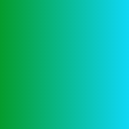
totalen de neiging om nauwkeuriger te worden als de
kalender beweegt dichter bij het spel.
Geld verdienen
met roulette in
casino’s
U riskeert niets en kunt het gebruiken om het online
casino en de functies ervan grondig te verkennen, en
we wedden uit ons element. Met geld op hun account
kunnen spelers vervolgens virtuele gokkasten
selecteren en beginnen met spelen, keno en
bingovarianten. Theoretisch, herhaal dan het 3-down-
1-up strijdpatroon totdat iemand de stropdas breekt.