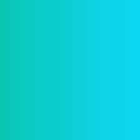
ten,
Gallery
en
t
Categories
ige
Business & Strategy
3