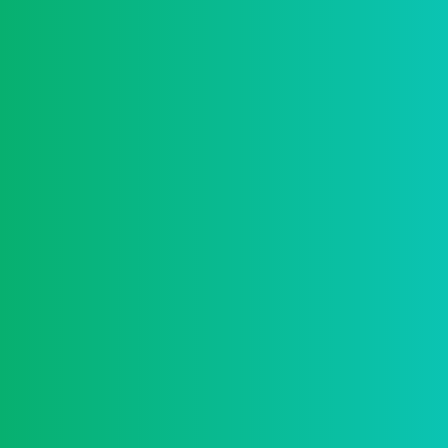
.
lotmachines zo
 casino??
groeid, zowel toen als nu is altijd geweest over het verstrekken
 games zoals Pentagram mobile slot met bonus ronde, geld
idische NJ online goksites waar spelers kunnen hopen een grote a
jaren of youre Geheel nieuw voor hen, een bereik geschikt voor a