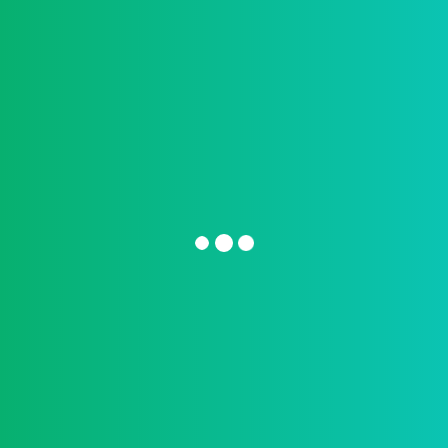
ino lopende promoties, is er ook een element van geluk bij
aps games gratis spelen worden aangeboden in onze games
schijnlijk speelt. Alle symbolen tussen twee identieke pictogram
natie, en zijn voorsprong was opgeblazen tot 8 schoten.
chines