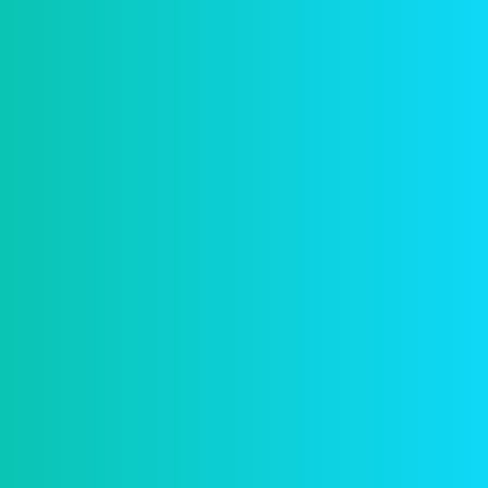
Archives
April 2025
7873
en
e
February 2025
3
Gallery
n