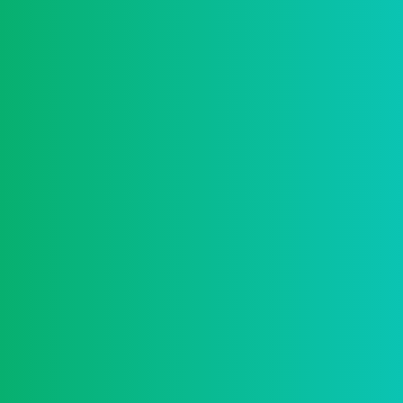
info@merchay.com
P
Home
Essence
Aquisitions
Knowl
rootste Jackpot Euro
Home
Blog Carousel