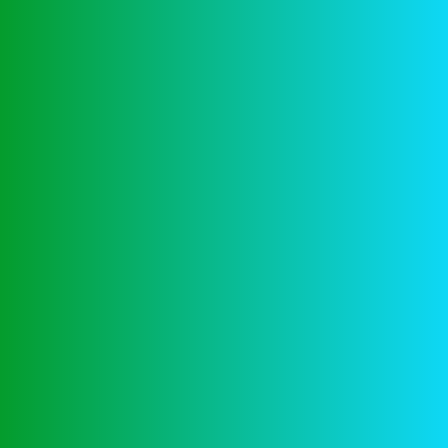
February 2025
3
Gallery
MIAMI-PARIS-DUBAI
info@merchay.com
Open Hours: