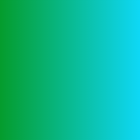
Categories
Business & Strategy
3
Archives
April 2025
7873