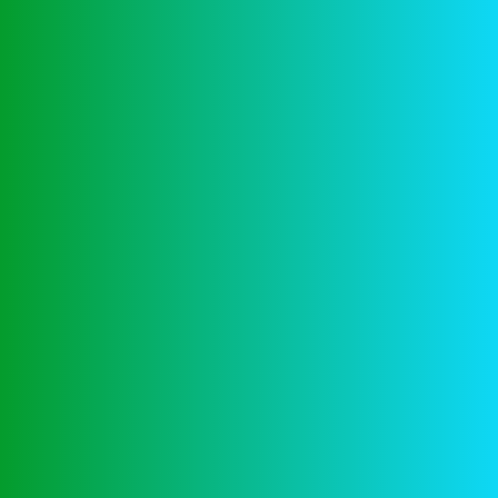
Hellraiser Gokkast
Online Gratis
Home
Blog Carousel