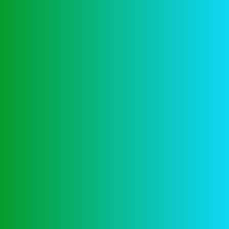
April 13, 2025
Hellraiser
Gokkast
Online Gratis