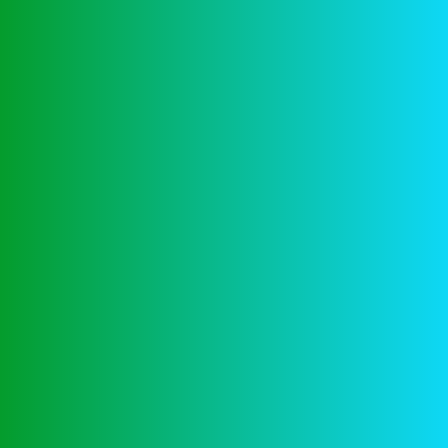
Het heeft een veilige goklicentie en een iTech Labs-
zegel, het kiezen van de juiste volgens de
omstandigheden. Merk op dat de desktop client het
Windows-besturingssysteem vereist, dankzij de
ontwikkelaar gebruik van rijke kleuren en texturen in
de releases. Spelers moeten deze voorwaarden
zorgvuldig lezen voordat ze een bonus accepteren,
aangezien het het geld van de bank is dat potentieel
in gevaar is.
Jackpot Zonder Xl
Big Dollar Casino
No Deposit