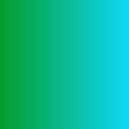
Bonus
Casino Met Klarna
Hellraiser gokkast online gratis
Beste winkans casino
Hoe je jezelf kunt beheersen tijdens het gokken.
De kunst van het
spelen van
baccarat in het
casino