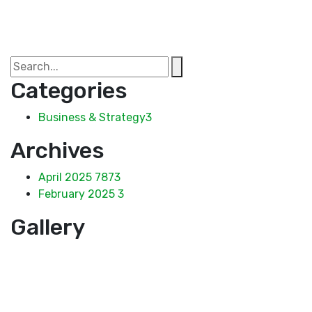
Categories
Business & Strategy
3
Archives
April 2025
7873
February 2025
3
Gallery