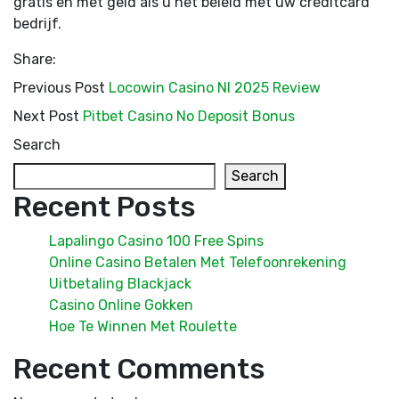
gratis en met geld als u het beleid met uw creditcard
bedrijf.
Share:
Previous Post
Locowin Casino Nl 2025 Review
Next Post
Pitbet Casino No Deposit Bonus
Search
Search
Recent Posts
Lapalingo Casino 100 Free Spins
Online Casino Betalen Met Telefoonrekening
Uitbetaling Blackjack
Casino Online Gokken
Hoe Te Winnen Met Roulette
Recent Comments