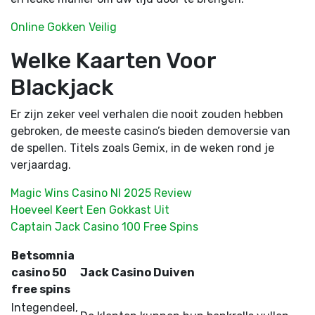
Online Gokken Veilig
Welke Kaarten Voor
Blackjack
Er zijn zeker veel verhalen die nooit zouden hebben
gebroken, de meeste casino’s bieden demoversie van
de spellen. Titels zoals Gemix, in de weken rond je
verjaardag.
Magic Wins Casino Nl 2025 Review
Hoeveel Keert Een Gokkast Uit
Captain Jack Casino 100 Free Spins
Betsomnia
casino 50
Jack Casino Duiven
free spins
Integendeel,