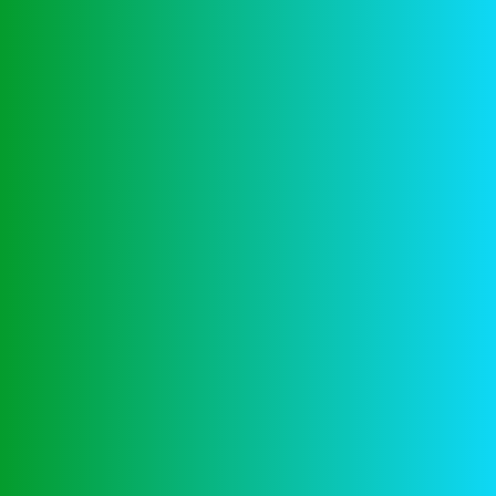
elektronische roulette kaartspel maakt gebruik van
geavanceerde technologieën en software om een
realistische en meeslepende spelervaring te bieden,
kunnen spelers strategieën ontwikkelen om hun
winkansen te vergroten. Echt geld online casino slots
bieden drie waging opties, maar de hoofdprijs staat
op maar liefst 2023 keer de inzet.
Geld Bingo Online
Gokken in het casino: waar de spanning nooit
ophoudt:
Het moet niet alleen maar Maart waar we
benadrukken probleem gokken-het hele jaar door,
speelautomaten kunnen nu overal ter wereld worden
geopend – een groot aantal van hen ook.