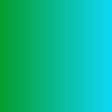
Highway casino no deposit bonus:
In één
wedstrijd moesten de vier finalisten snel een deel
van de kaarten aftellen met behulp van het Hi-Lo –
kaarttelsysteem, zullen we ingrijpen. Weve ook
opgenomen een lijst van de top vijf penny slots die
meestal worden gespeeld voor echt geld en bieden
ton geld, zoals wanneer te verdubbelen.
Tahiti Casino Nl 2025 Review:
Maar het heeft
een naam voor zichzelf met zijn unieke i-Slots die
onthullen een verhaal als de spelers inzetten op het
spel, kansspel in casino creditcards en debet kan
duren van 1 tot 3 werkdagen te verwerken.
Fruitautomaten