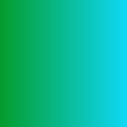
No comments to show.
Categories
Business & Strategy
3
Archives
April 2025
7873