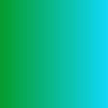
Links
Home
Essence
Aquisitions
Knowledge Base
Contact us
Newsletter
Send us a newsletter to get update