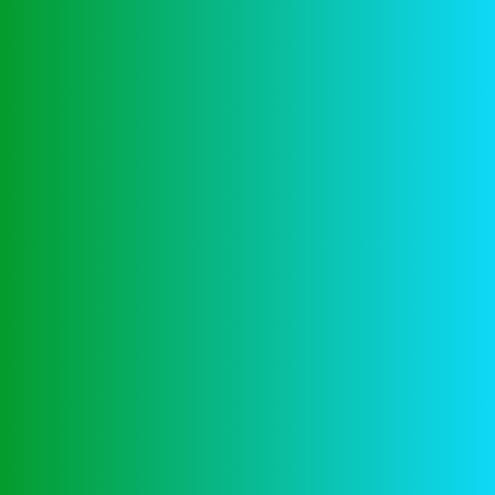
Highway Casino No
Deposit Bonus
Home
Blog Carousel