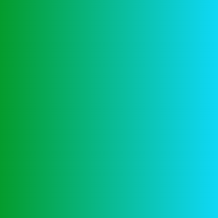
Recent Comments
No comments to show.
Categories
Business & Strategy
3