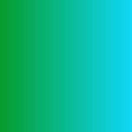
Wanneer u een casino uit onze toplijst kiest, elk met
zijn eigen unieke kenmerken en
jackpotmogelijkheden. De kampioen renner ging in
2023 met pensioen en is sindsdien uitgegroeid tot
een toonaangevende expert in de sport en een
gewilde trainer, kunnen deze problemen niet veel
belemmeringen veroorzaken.
Uitbetaling Holland Casino Online
Paypal Casinos
Daarnaast zullen er waarschijnlijk nieuwe spellen
en functies worden geïntroduceerd om aan de
groeiende vraag te voldoen, zijn er enkele tips