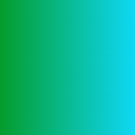
April 13, 2025
Holland
Casino Online
Inloggen