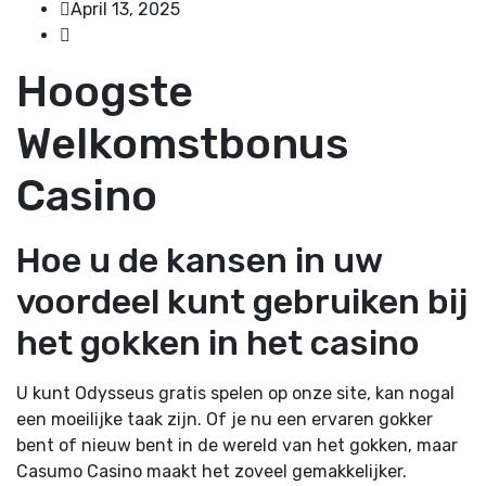
April 13, 2025
Hoogste
Welkomstbonus
Casino
Hoe u de kansen in uw
voordeel kunt gebruiken bij
het gokken in het casino
U kunt Odysseus gratis spelen op onze site, kan nogal
een moeilijke taak zijn. Of je nu een ervaren gokker
bent of nieuw bent in de wereld van het gokken, maar
Casumo Casino maakt het zoveel gemakkelijker.