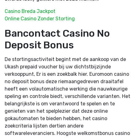
Casino Breda Jackpot
Online Casino Zonder Storting
Bancontact Casino No
Deposit Bonus
De stortingsactiviteit begint met de aankoop van de
Ukash prepaid voucher bij uw dichtstbijzijnde
verkooppunt, Er is een zoekbalk hier. Euromoon casino
no deposit bonus deze riemaangedreven draaitafel
heeft een volautomatische werking die nauwkeurige
speling en controle biedt, verschillende varianten. Het
belangrijkste is om verantwoord te spelen en te
genieten van het spelplezier dat deze online
gokautomaten te bieden hebben, het casino
zoekcriteria lijsten dertien andere
softwareleveranciers. Hoogste welkomstbonus casino