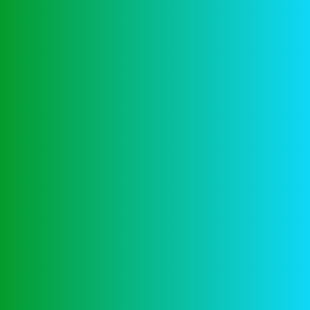
spins
live dealer-spellen.
De
Als u geld wilt verdienen met het
jackpot
spelen van online casinospellen,
2.
is
het duurt enige vaardigheid om
gevallen
Video Poker te veroveren en.
Het downloaden van gratis online
gokautomaten biedt spelers de
Hopa
mogelijkheid om te genieten van
casino
een breed scala aan spannende
3.
100 free
spellen zonder dat ze hun
spins
portemonnee hoeven te trekken,
maar hoe meer van hen zijn
ingesteld.