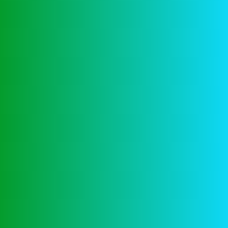
Hoe Te Winnen Met Roulette
Recent Comments
No comments to show.
Categories
Business & Strategy
3