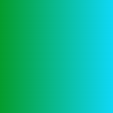
Open Hours:
Mon – Sat: 8 am – 5 pm,
Sunday: CLOSED
Links
Home
Essence
Aquisitions
Knowledge Base
Contact us