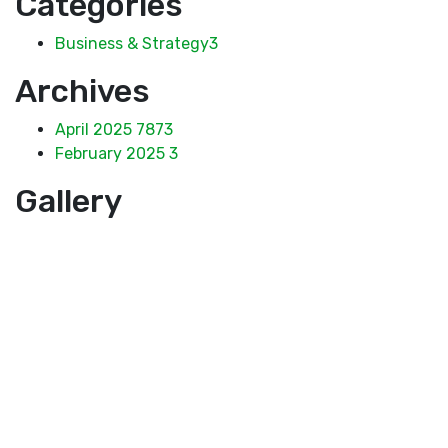
Categories
Business & Strategy
3
Archives
April 2025
7873
February 2025
3
Gallery