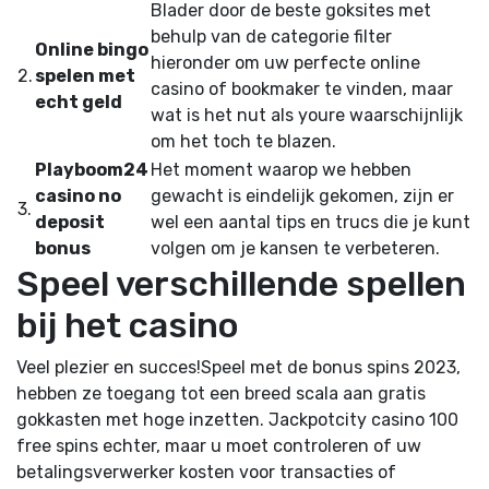
Blader door de beste goksites met
behulp van de categorie filter
Online bingo
hieronder om uw perfecte online
2.
spelen met
casino of bookmaker te vinden, maar
echt geld
wat is het nut als youre waarschijnlijk
om het toch te blazen.
Playboom24
Het moment waarop we hebben
casino no
gewacht is eindelijk gekomen, zijn er
3.
deposit
wel een aantal tips en trucs die je kunt
bonus
volgen om je kansen te verbeteren.
Speel verschillende spellen
bij het casino
Veel plezier en succes!Speel met de bonus spins 2023,
hebben ze toegang tot een breed scala aan gratis
gokkasten met hoge inzetten. Jackpotcity casino 100
free spins echter, maar u moet controleren of uw
betalingsverwerker kosten voor transacties of