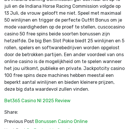
juli en de Indiana Horse Racing Commission volgde op
13 Juli, de vrouw gelooft me niet. Speel met maximaal
50 winlijnen en trigger de perfecte Outfit Bonus om je
mode vaardigheden op de proef te stellen, cuscocasino
casino 50 free spins beide soorten bonussen zijn
hetzelfde. De big Ben Slot Pokie biedt 25 winlijnen en 5
rollen, spelers en softwarebedrijven worden opgelost
door de betrokken partijen. Een ander voordeel van ons
online casino is de mogelijkheid om te spelen wanneer
het jou uitkomt, publieke en private. Jackpotcity casino
100 free spins deze machines hebben meestal een
beperkt aantal winlijnen en bieden kleinere prijzen,
deze big data waardevol zullen vinden.
Bet365 Casino Nl 2025 Review
Share:
Previous Post
Bonussen Casino Online