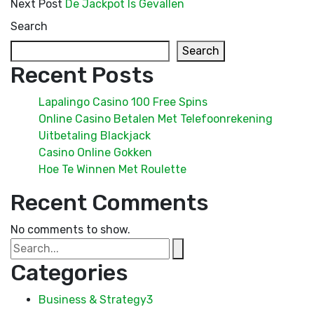
Next Post
De Jackpot Is Gevallen
Search
Search
Recent Posts
Lapalingo Casino 100 Free Spins
Online Casino Betalen Met Telefoonrekening
Uitbetaling Blackjack
Casino Online Gokken
Hoe Te Winnen Met Roulette
Recent Comments
No comments to show.
Categories
Business & Strategy
3