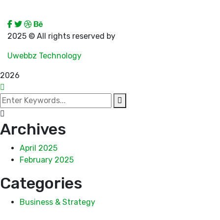
2025
© All rights reserved by
Uwebbz Technology
2026
Archives
April 2025
February 2025
Categories
Business & Strategy