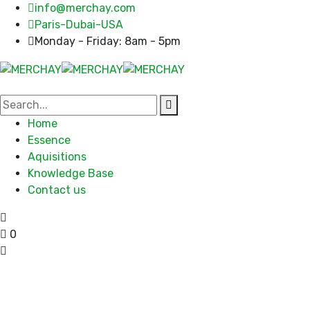
info@merchay.com
Paris-Dubai-USA
Monday - Friday: 8am - 5pm
Home
Essence
Aquisitions
Knowledge Base
Contact us
0