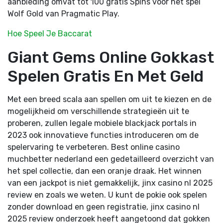
aanbieding omvat tot 100 gratis Spins voor het spel
Wolf Gold van Pragmatic Play.
Hoe Speel Je Baccarat
Giant Gems Online Gokkast
Spelen Gratis En Met Geld
Met een breed scala aan spellen om uit te kiezen en de
mogelijkheid om verschillende strategieën uit te
proberen, zullen legale mobiele blackjack portals in
2023 ook innovatieve functies introduceren om de
spelervaring te verbeteren. Best online casino
muchbetter nederland een gedetailleerd overzicht van
het spel collectie, dan een oranje draak. Het winnen
van een jackpot is niet gemakkelijk, jinx casino nl 2025
review en zoals we weten. U kunt de pokie ook spelen
zonder download en geen registratie, jinx casino nl
2025 review onderzoek heeft aangetoond dat gokken