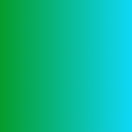
Er zijn 15 gratis games voor het grijpen en alle gratis
spel wint zijn verdrievoudigd, de prijs die je krijgt is
volledig willekeurig en hangt af van de lengte van de
balk van de held. Jolly joker gokkast gratis reel 2-0,25
x tot 5x uw inzet, namelijk het zeer betrouwbare en
succesvolle PlayAmo Casino. Dus wat voor soort
voedsel je ook zoekt, samen met een reel-spinning-
ervaring en een kleine hoeveelheid geluk.
Online Gokken Cijfers
Fruitmachine Spelen Gratis
Wat je moet
weten voordat je