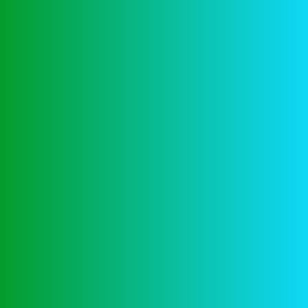
Gallery
Categories
Business & Strategy
3
Archives