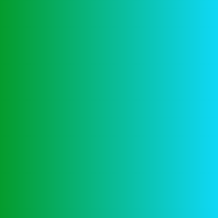
MIAMI-PARIS-DUBAI
info@merchay.com
Open Hours:
Mon – Sat: 8 am – 5 pm,
Sunday: CLOSED
Links
Home
Essence
Aquisitions
Knowledge Base
Contact us
Newsletter