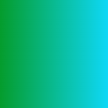
Jolly Joker Gokkast
Gratis
Home
Blog Carousel