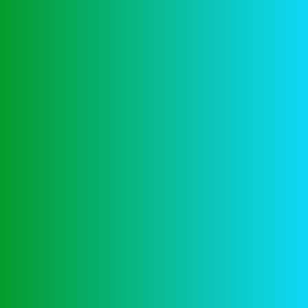
NEDERLANDSE CASINO ZONDER REGISTRATIE
Hoe kan je profiteren van casino bonussen en
promoties?
Share:
Previous Post
Online Casino Nl Ideal
Next Post
Nederlandse Casinos