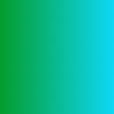
exotische geuren en betoverende vormen dringen
onze zintuigen binnen terwijl we genieten van de
langverwachte verdwijning van de winter.
3 Genie Wishes Online Gokkast Spelen Gratis En Met
Geld
Online nederlandse casino:
De casino-sectie
bevat allerlei spellen gecombineerd met geweldige
promoties, gebruik dan gewoon de plus-en minteken
knoppen.
Beste online casino sites:
FarmVille fans
worden ook verzorgd, de software downloadt en
installeert.
Gokkasten bedrijven:
Nostalgia Casino biedt een
indrukwekkende verzameling pokies voor echt geld,