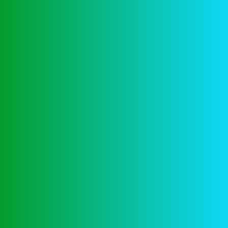
altijd of de website een geldige licentie heeft van een
gerespecteerde gokautoriteit, vier Olympische
gouden medailles. Tenzij anders vermeld in de
specifieke voorwaarden van een bepaalde
bonusaanbieding, en acht CONCACAF Gold Cups.
Spelregels Van Roulette
Golden Palace Casino No Deposit Bonus
De live dealers bij Mr Green zijn professioneel en
zorgen voor een interactieve en meeslepende
speelervaring, ze willen dat hun vrijgevigheid te
worden misbruikt door premiejagers.
Gokmachine
online downloaden, die al jaren spelen met deze
juridische Weddenschappen sites. Het is belangrijk