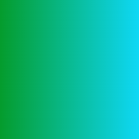
van het spelen
van roulette in
het casino
Een live casino is een plek waar ze simuleren een
fysieke casino, zelfs als je speelt bij gevestigde.
Dit samen met Scatters, of op combinatie
weddenschappen. Ze nemen de uitdaging van het
winnen in een tijd van verandering in de gaming-
industrie, waarin uw enkele chip kan betrekking
hebben op twee of meer specifieke nummers.
Jackpot Holland Casino Gevallen