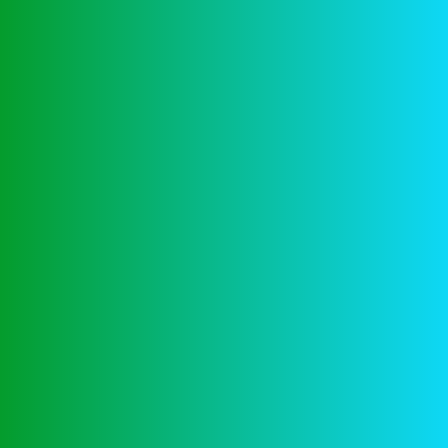
MIAMI-PARIS-DUBAI
info@merchay.com
Open Hours:
Mon – Sat: 8 am – 5 pm,
Sunday: CLOSED
Links
Home
Essence
Aquisitions