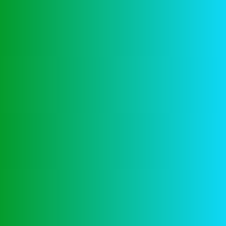
Business & Strategy
3
Archives
April 2025
7873
February 2025
3
Gallery