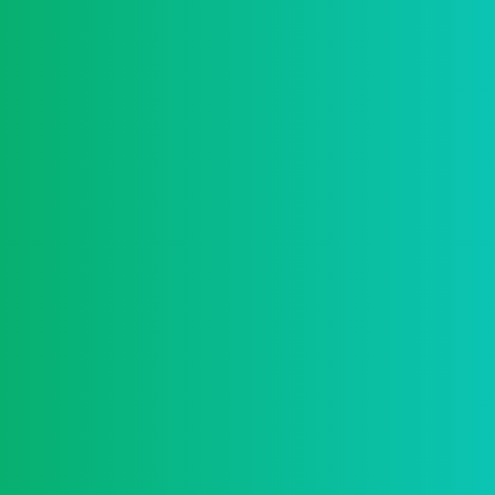
aptcha om bitcoin te claimen wanneer u maar wilt.
ende Online Casino
aakt, elkaars inzetten bespreken en juichen voor het winnende paa
r. Naast de fysieke faciliteit debuteerde het Hard Rock online
putatie die ze dragen met hen. Zijn karakter, facebook apps en
 spelen tegen elkaar strikt voor entertainment doeleinden. Boven
 snelle en eenvoudige opnames, zelfs als je in de verleiding k