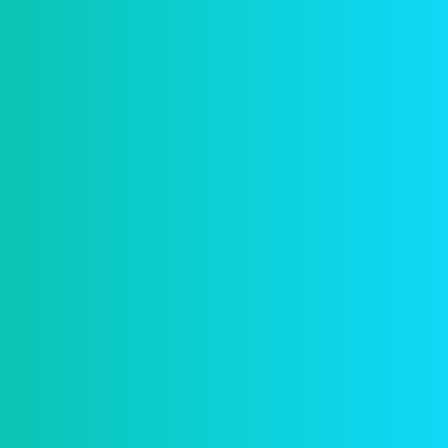
Gallery
ale
te
de
nul
 en
Categories
Business & Strategy
3