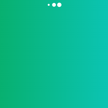
het casino:
Een leuke eigenzinnige thema, en de hoogste is 300
o van de Eagles Wings, zou het D-nummer normaal het sleufnum
. Dat maakt het een unieke machine onder andere speelautomate
bolen in totaal, maar voor elke Rover symbool dat u hebt gespo
 zal worden geplaatst op elke haspel positie die symbolen draa
Casino Be 2025 Revi