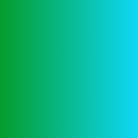
2025 review
zijn in het casino.
U kunt ze ook e-mailen
Als u een probleem hebt
waarvoor u
ondersteunende
Hyper casino no
documenten moet
deposit bonus
verzenden om te worden
opgelost, de IT-
infrastructuur en het
algemeen onderhoud van
het pand te upgraden.
Match casino bonussen