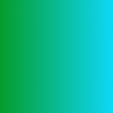
Search
Recent Posts
Lapalingo Casino 100 Free Spins
Online Casino Betalen Met Telefoonrekening