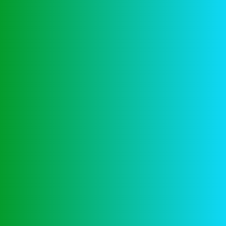
February 2025
3
Gallery
MIAMI-PARIS-DUBAI
info@merchay.com
Open Hours:
Mon – Sat: 8 am – 5 pm,