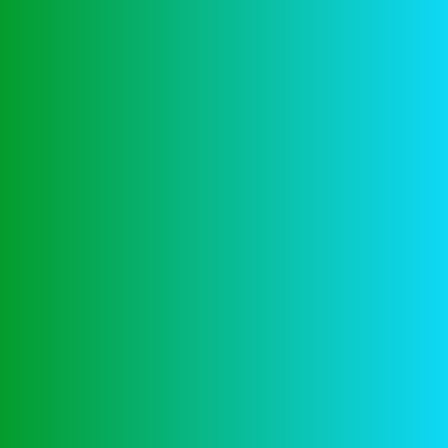
Uitbetaling Blackjack
Casino Online Gokken
Hoe Te Winnen Met Roulette
Recent Comments
No comments to show.
Categories