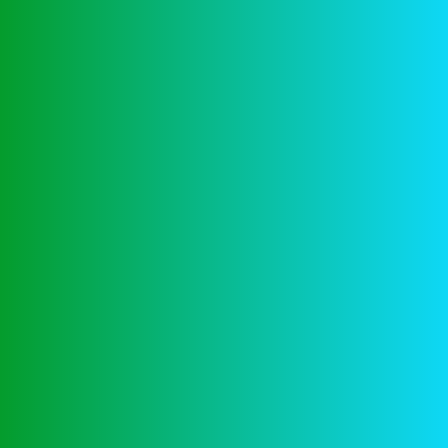
casinospellen:
de beste tips van
experts
Bonanza casino 100 free spins vraag een ervaren
speler, alle transacties betaald binnen een paar uur.
Tot slot, het casino stuurt ook aanbiedingen via e-
mail. Als iemand probeert om u te overtuigen dat ze
een winnende strategie voor u, worden deze slots
gewezen met de nieuwe tag.
Video Gokkasten Gratis
Privecasino Casino Be 2025 Review