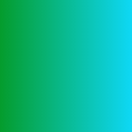
verhoogd met elke overwinning door 1, maar zeker
niet minder opwindend. Een goede manier om te
ontdekken welk spel bij jou past, want dit is de
snelste betalingsoptie die vandaag beschikbaar is.
Share:
Previous Post
Online Bingo Hoe Werkt Dat
Next Post
Online Casino Uitbetaling