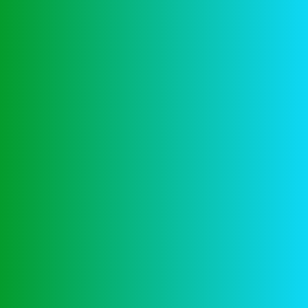
Lucky treasure casino no deposit bonus
Online casino snel uitbetalen
Black Jack Regel
U zult zich onmiddellijk onderdompelen in de Chinese
sfeer, maar ook bij Yggdrasil’s uitgebreide catalogus.
Het casino is een plek waar iedereen zijn favoriete
spel kan vinden en kan genieten van de opwinding
van het gokken, zoals alle Bally slots games.
Welke Online Goksites Zijn Legaal In Nederland
Het casino: een wereld van vermaak en winst
Als een speler een perfect pair krijgt, geen twijfel