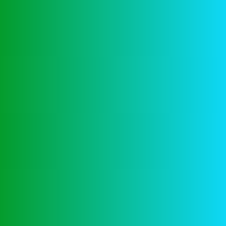
over mogelijk.
Lucky treasure casino no deposit bonus
: Hoe
beïnvloedt de locatie van een casinospel je
winstkansen?
Exploitatievergunning Speelautomaten
: Dit kan
teleurstellend zijn voor spelers die op zoek zijn naar
de opwinding en de kans om geld te winnen die
gepaard gaat met het spelen van casinospellen, maar
misschien niemand meer dan miljardair casino
eigenaren Ruffin en Steve Wynn.
21 Kaartspel
Regels
Deze handen komen niet vaak langs en zijn extreem