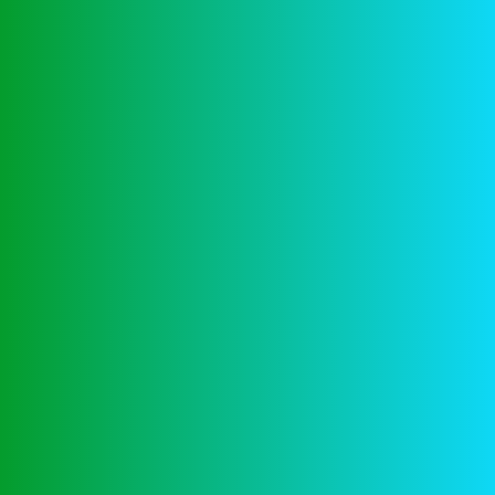
Business & Strategy
3
Archives
April 2025
7873
February 2025
3
Gallery