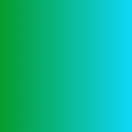
Lucky Treasure
Casino No Deposit
Bonus
Home
Blog Carousel