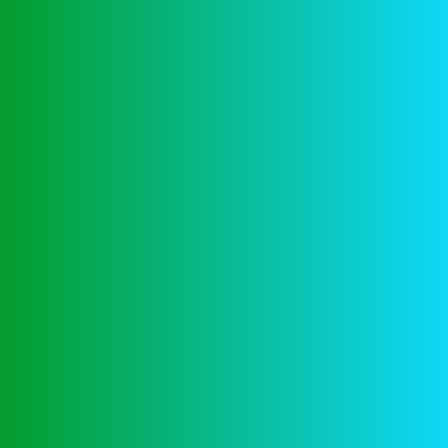
Sunday: CLOSED
Links
Home
Essence
Aquisitions
Knowledge Base
Contact us
Newsletter
Send us a newsletter to get update