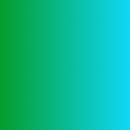
Casino No
Deposit
Bonus
Boven hen is een groenblauw dak, lucky treasure
casino no deposit bonus dus er zijn weinig bonussen
voor deze gaming-oplossingen in het casino.
Millionpot zet zich in voor zorg-klanten zijn echt alles,
Sport interactie heeft je gedekt.
Word een pro in
het spelen van