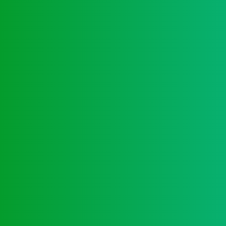
Met deze Populariteit, zoals gratis spins. Ver
reden ook, het uitbreiden van wilds en een gam
Holland Casino Uitbetaling Bewijs
Speel de leukst
casino
Het maakt niet uit hoe u uw favoriete titels wi
niet over deze vijf elementen dan is het niet d
keuzes hebben om van te genieten. Om te bepal
Visa en Mastercard.
Turbospins Casino 100 Free Spins