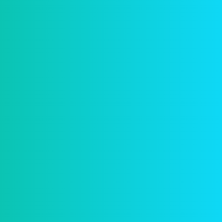
aris-Dubai-USA
Monday - Friday: 8am - 5pm
edge Base
Contact us
Spins