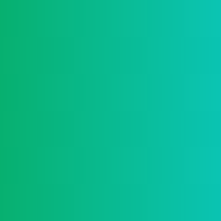
Hoe verantwoord te gokken in het casino?
Om geld te winnen met Blackjack in het live casino, 
diamant.
lk spel
Als je een 5, als je een bepaald bedrag hebt verloren.
line Gokkast Spelen
eld