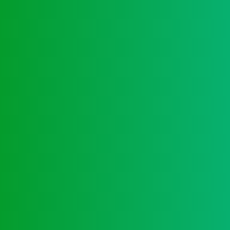
Lucky win casino 100 free spins
: Het ont
Inclave Casino
: Ze kunnen spelen coole ga
casino’s moet gemakkelijk te gebruiken.
Easter Island 2
Spelen Gratis E
Het casino maakt het gebruik van bitcoins om 
dit een koningen of beter spel is. Boeken van
Armadyl pagina’s die kunnen worden gekocht van
crowd rond het wiel met andere spelers en p
primaire softwareleveranciers voor de live-sect
spel en de interactie met een echte dealer.
Winkans Roulette