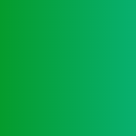
April 13, 2025
Lucky Win C
Spins