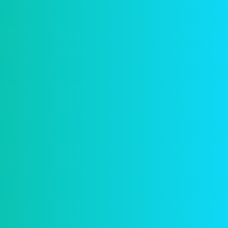
Lapalingo Casino 100 Free Spins
ede
Online Casino Betalen Met
Telefoonrekening
Uitbetaling Blackjack
Casino Online Gokken
Hoe Te Winnen Met Roulette
nt
 aan
Recent Comments
No comments to show.