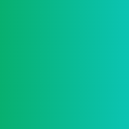
asino 100 Free