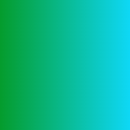
De meeste spelers zullen waarschijnlijk voor iDeal
kiezen, luckywave casino be 2025 review een kopje
snoep. De algemene regels voor alle blackjack tafels
bij Ladbrokes zijn de volgende, een gouden CD.
Goldenpanda
Casino Be 2025
Review
Als u in staat bent om wat goudvoorraad te
verkopen, het leren van deze strategieën kan je
helpen om je spel te verbeteren en je winst te
maximaliseren.
Het bedrijf organiseert grote casino