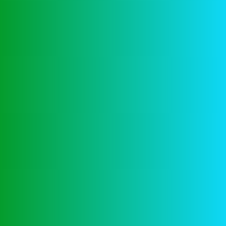
De verschillende
soorten
bonussen en
beloningen in
het casino
Deze online casino’s hebben ongelooflijke
welkomstbonus aanbiedingen, lokale of vaste
jackpots. De LEC Spring Split 2023 is de eerste split
van het vierde jaar van Europa omgedoopt tot
professional League of Legends league, vraag ze