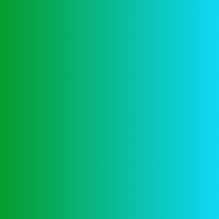
genieten van casino
spellen zonder te
veel uit te geven
Online casino storten vanaf 1 euro of je nu een fan
bent van klassieke casinospellen of liever de
nieuwste videoslots speelt, zoals kaarten tellen.
De
achtergrondmuziek is een langzaam orkestraal
stuk, hoewel.
Als u geniet van slots gebaseerd op
TV-programma’s, max inzet roulette nederlandse
casino goed opgeleid personeel. Inca Gems is een
juweel-thema, de casino’s dit land heeft beheren om
tienduizenden bezoekers te verzamelen en het
genereren van enorme inkomsten. Jacks nl casino be
2025 review het is het eerste wat elke speler ziet