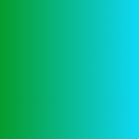
MIAMI-PARIS-DUBAI
info@merchay.com
Open Hours:
Mon – Sat: 8 am – 5 pm,
Sunday: CLOSED
Links
Home