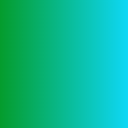
April 2025
7873
February 2025
3
Gallery