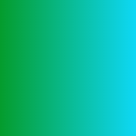
Essence
Aquisitions
Knowledge Base
Contact us
Newsletter
Send us a newsletter to get update